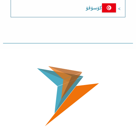
کۆسۆڤۆ