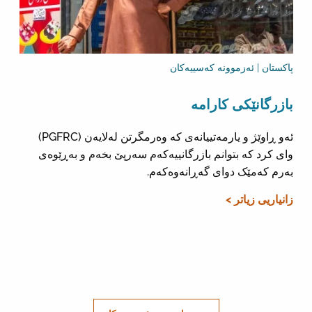
پاکستان | ئەزموونە کەسییەکان
بازرگانێکی کارامە
ئەو ڕاوێژ و یارمەتییانەی کە وەرمگرتن لەلایەن (PGFRC)
وای کرد کە بتوانم بازرگانییەکەم سەرپێ بخەم و بەڕێوەی
بەرم کەمێک دوای گەڕانەوەکەم.
زانیاریی زیاتر >