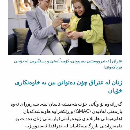
عێراق | تەندرووستیی دەروونی-کۆمەڵایەتی و پشتگیریی لە دۆخی
فریاکەوتندا
ژنان لە عێراق چۆن دەتوانن ببن بە خاوەنکاری
خۆیان
گەڕانەوە بۆ وڵاتی خۆت هەمیشە ئاسان نییە. سەرەڕای ئەوە
یارمەتی لەلایەن (GMAC) و ڕێکخراوە هاوبەشەکەیان
(هاوپەیمانی هارتلاندی نێودەوڵەتی) یارمەتی ژنان دەدات بۆ
دامەزراندنی بازرگانییەکانیان لە عێراقدا. ئەم دوو ژنە