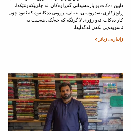
دابین دەکات بۆ یارمەتیدانی گەڕاوەکان. لە چاوپێکەوتنێکدا،
ڕاوێژکاری تەندروستی، عەلی، ڕوونی دەکاتەوە کە ئەوە چۆن
کار دەکات. ئەو زۆری لا گرنگە کە خەڵکی هەست بە
ئاسوودەیی بکەن لەگەڵیدا.
زانیاریی زیاتر >