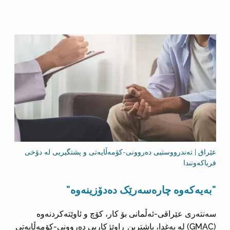
عێراق | تەندرووستیی دەروونی-کۆمەڵایەتی و پشتگیریی لە دۆخی
فریاکەوتندا
"بەیەکەوە چارەسەرێک دەدۆزینەوە"
سەنتەری عێراقی-ئەڵمانی بۆ کار، کۆچ و ئاوێتەکردنەوە
(GMAC) لە بەغدا، باشترین ڕاوێژکاریی دەروونی-کۆمەڵایەتی