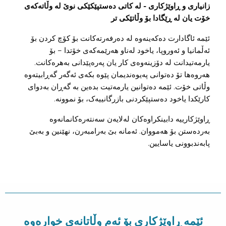
زانیاری و ڕاوێژکاری - لە کاتی دەستپێکێکی نوێ لە وڵاتەکەی
خۆت یان لە ڕێگادا بۆ وڵاتێکی تر
ئێمە ئاگادارت دەکەینەوە لە دەرفەرتەکانت بۆ کۆچ کردن بۆ
ئەڵمانیا و ئەوروپا، یاخود لەناو هەرێمەکەی خۆتدا – بۆ
یارمەتیدانت لە دۆزینەوەی کار یان پەرەپێدانی بەهرەکانت.
هەروەها تۆ دەتوانی پەیوەندیمان پێوە بکەی ئەگەر گەڕابیتەوە
وڵاتی خۆت. ئێمە دەتوانین یارمەتیت بدەین بە گەڕان بەدوای
کارێکدا یاخود دەستپێکردنی بازرگانییەک، بۆ نموونە.
ڕاوێژکارییە دابینکراوەکان لەلایەن سەنتەرەکانمانەوە
بەردەستن بۆ هەمووان. ئەمانە بێ بەرامبەرن، نهێنین و بەبێ
پابەندبوونی یاسایین.
ئێمە ڕاوێژکاری بۆ ئەم وڵاتانەی خوارەوە