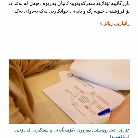
بازرگانییە ئۆنلاینە سەرکەوتووەکانیان بەڕێوە دەبەن لە بەغداد،
بۆ فرۆشتنی جلوبەرگ و بابەتی جوانکاریی یەک بەدوای یەک.
زانیاریی زیاتر >
عێراق | تەندرووستیی دەروونی-کۆمەڵایەتی و پشتگیریی لە دۆخی
فریاکەوتندا