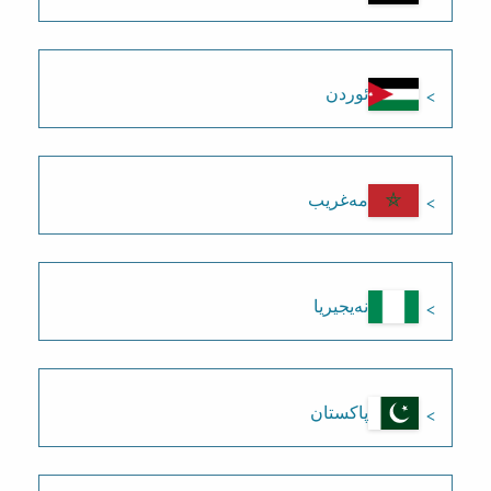
ئوردن
مەغریب
نەیجیریا
پاکستان