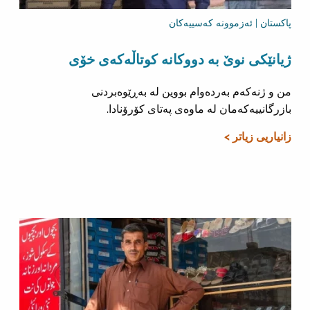
پاکستان | ئەزموونە کەسییەکان
ژیانێکی نوێ بە دووکانە کوتاڵەکەی خۆی
من و ژنەکەم بەردەوام بووین لە بەڕێوەبردنی
بازرگانییەکەمان لە ماوەی پەتای کۆرۆنادا.
زانیاریی زیاتر >