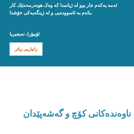
ئەمە یەکەم جار بوو لە ژیانمدا کە وەک هونەرمەندێک کار
بکەم بە ئاسوودەیی و لە ژینگەیەکی خۆشدا.
ئۆبیۆرا، نەیجیریا
زانیاریی زیاتر
ناوەندەکانی کۆچ و گەشەپێدان