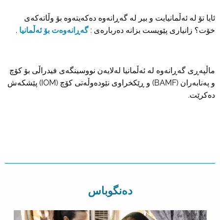
ئایا تۆ لە ئەڵمانیایت و بیر لە گەڕانەوە دەکەیتەوە بۆ وڵاتەکەی
خۆت؟ زانیاری پێویست بزانە دەربارەی :
گەڕانەوەت بۆ ئەڵمانیا
.
ماڵپەڕی گەڕانەوە لە ئەڵمانیا لەلایەن نووسینگەی فیدراڵی بۆ کۆچ
و پەنابەران (BAMF) و ڕێکخراوی نێودەوڵەتی کۆچ (IOM) پێشکەش
دەکرێت.
دەنگوباس