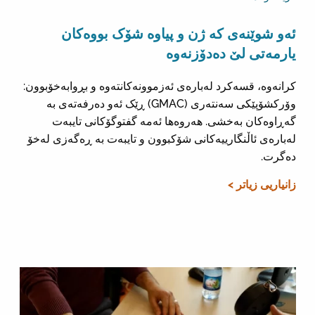
ئەو شوێنەی کە ژن و پیاوە شۆک بووەکان
یارمەتی لێ دەدۆزنەوە
کرانەوە، قسەکرد لەبارەی ئەزموونەکانتەوە و بڕوابەخۆبوون:
وۆرکشۆپێکی سەنتەری (GMAC) ڕێک ئەو دەرفەتەی بە
گەڕاوەکان بەخشی. هەروەها ئەمە گفتوگۆکانی تایبەت
لەبارەی ئاڵنگارییەکانی شۆکبوون و تایبەت بە ڕەگەزی لەخۆ
دەگرت.
زانیاریی زیاتر >