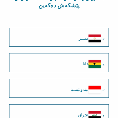
پێشکەش دەکەین
میسر
غانا
ئیندونێیسیا
عێراق