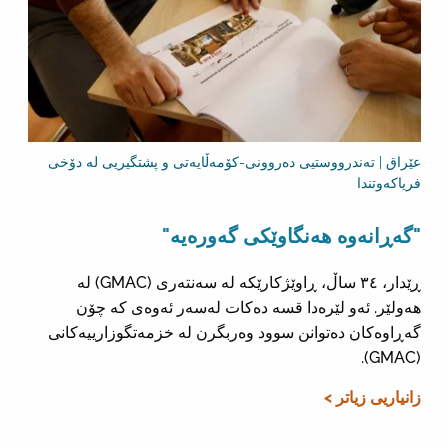
عێراق | تەندرووستیی دەروونی-کۆمەڵایەتی و پشتگیریی لە دۆخی
فریاکەوتندا
"گەڕانەوە هەنگاوێکی گەورەیە"
ڕێدار، ٣٤ ساڵ، ڕاوێژکارێکە لە سەنتەری (GMAC) لە
هەولێر. ئەو لێرەدا قسە دەکات لەسەر ئەوەی کە چۆن
گەڕاوەکان دەتوانن سوود وەربگرن لە خزمەتگوزارییەکانی
(GMAC).
زانیاریی زیاتر >