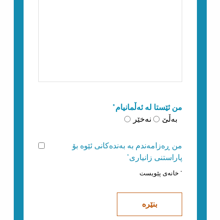
من ئێستا لە ئەڵمانیام*
بەڵێ
نەخێر
من ڕەزامەندم بە بەندەکانی ئێوە بۆ
پاراستنی زانیاری*
* خانەی پێویست
بنێرە