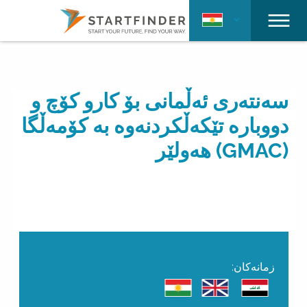
سەنتەری ئەڵمانی بۆ کارو کۆچ و
دووبارە تێکەڵکردنەوە بە کۆمەڵگا
(GMAC) ھەولێر
زمانەکان: