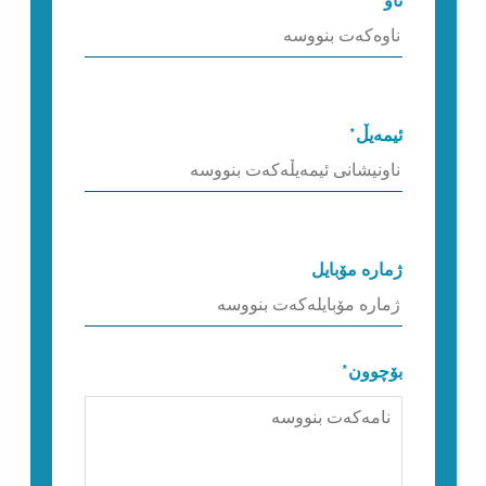
ناو
ئیمەیڵ*
ژمارە مۆبایل
بۆچوون*