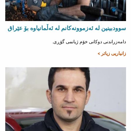
سوودبینین لە ئەزموونەکانم لە ئەڵمانیاوە بۆ عێراق
دامەزراندنی دوکانی خۆم ژیانمی گۆڕی.
زانیاریی زیاتر >