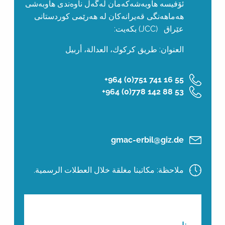
ئۆفیسە هاوبەشەکەمان لەگەڵ ناوەندی هاوبەشی
هەماهەنگی قەیرانەكان لە هەرێمی کوردستانی
عێراق (JCC) بکەیت:
العنوان: طريق كركوك، العدالة، أربيل
‎+964 (0)751 741 16 55
‎+964 (0)778 142 88 53
gmac-erbil@giz.de
ملاحظة: مكاتبنا مغلقة خلال العطلات الرسمية.