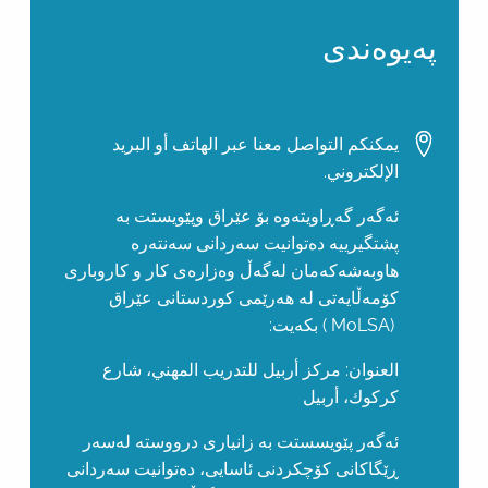
پەیوەندی
يمكنكم التواصل معنا عبر الهاتف أو البريد
الإلكتروني.
ئەگەر گەڕاویتەوە بۆ عێراق وپێویستت بە
پشتگیرییە دەتوانیت سەردانی سەنتەرە
هاوبەشەکەمان لەگەڵ وەزارەی کار و کاروباری
کۆمەڵایەتی لە هەرێمی کوردستانی عێراق
(MoLSA ) بکەیت:
العنوان: مركز أربيل للتدريب المهني، شارع
كركوك، أربيل
ئەگەر پێویسستت بە زانیاری درووستە لەسەر
ڕێگاکانی كۆچكردنی ئاسایی، دەتوانیت سەردانی