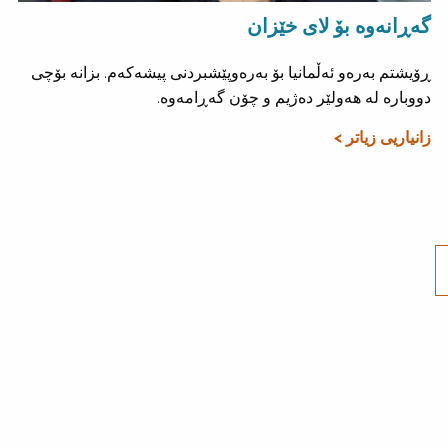
گەڕانەوە بۆ لای خێزان
ڕۆیشتم بەرەو ئەڵمانیا بۆ بەرەوپێشبردنی پیشەکەم. بزانە بۆچی
دووبارە لە هەولێر دەژیم و چۆن گەڕامەوە.
زانیاریی زیاتر >