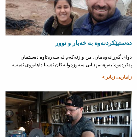
دەستپێکردنەوە بە خەیار و توور
دوای گەڕانەوەمان، من و ژنەکەم لە سەرەتاوە دەستمان
پێکردەوە: بەرهەمهێنانی سەوزەواتەکان ئێستا داهاتووی ئێمەیە.
زانیاریی زیاتر >