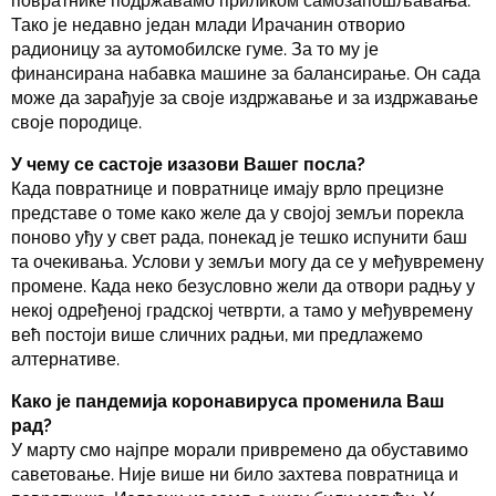
повратнике подржавамо приликом самозапошљавања.
Тако је недавно један млади Ирачанин отворио
радионицу за аутомобилске гуме. За то му је
финансирана набавка машине за балансирање. Он сада
може да зарађује за своје издржавање и за издржавање
своје породице.
У чему се састоје изазови Вашег посла?
Када повратнице и повратнице имају врло прецизне
представе о томе како желе да у својој земљи порекла
поново уђу у свет рада, понекад је тешко испунити баш
та очекивања. Услови у земљи могу да се у међувремену
промене. Када неко безусловно жели да отвори радњу у
некој одређеној градској четврти, а тамо у међувремену
већ постоји више сличних радњи, ми предлажемо
алтернативе.
Како је пандемија коронавируса променила Ваш
рад?
У марту смо најпре морали привремено да обуставимо
саветовање. Није више ни било захтева повратница и