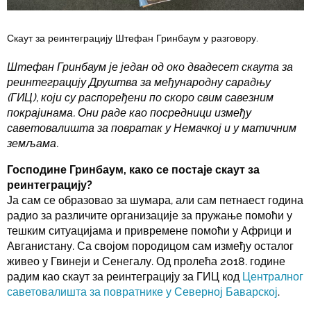
Скаут за реинтеграцију Штефан Гринбаум у разговору.
Штефан Гринбаум је један од око двадесет скаута за
реинтеграцију Друштва за међународну сарадњу
(ГИЦ), који су распоређени по скоро свим савезним
покрајинама. Они раде као посредници између
саветовалишта за повратак у Немачкој и у матичним
земљама.
Господине Гринбаум, како се постаје скаут за
реинтеграцију?
Ја сам се образовао за шумара, али сам петнаест година
радио за различите организације за пружање помоћи у
тешким ситуацијама и привремене помоћи у Африци и
Авганистану. Са својом породицом сам између осталог
живео у Гвинеји и Сенегалу. Од пролећa 2018. године
радим као скаут за реинтеграцију за ГИЦ код
Централног
саветовалишта за повратнике у Северној Баварској
.