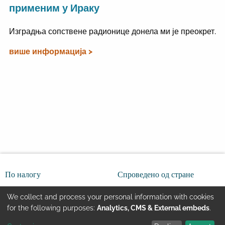
применим у Ираку
Изградња сопствене радионице донела ми је преокрет.
више информација >
По налогу
Спроведено од стране
We collect and process your personal information with cookies
Use
for the following purposes:
Analytics, CMS & External embeds
.