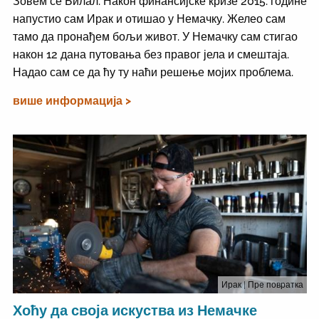
Зовем се Билал. Након финансијске кризе 2015. године
напустио сам Ирак и отишао у Немачку. Желео сам
тамо да пронађем бољи живот. У Немачку сам стигао
након 12 дана путовања без правог јела и смештаја.
Надао сам се да ћу ту наћи решење мојих проблема.
више информација >
Ирак
| Пре повратка
Хоћу да своја искуства из Немачке