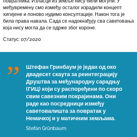
повратника. Изласци из земље нису били могући. У
међувремену смо између осталог израдили концепт
хигијене и поново нудимо консултације. Након тога је
била права навала. Сада се надокнађују сва саветовања
која нису могла да се одрже због короне.
Статус: 07/2020
Штефан Гринбаум је један од око
двадесет скаута за реинтеграцију
Друштва за међународну сарадњу
(ГИЦ) који су распоређени по скоро
свим савезним покрајинама. Они
раде као посредници између
саветовалишта за повратак у
Немачкој и у матичним земљама.
Stefan Grünbaum