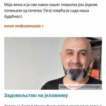
Моја жена и ја смо након нашег повратка још једном
почињали од почетка: Узгој поврћа је сада наша
будућност.
више информација >
Ирак
| Persönliche Erfahrungen
Задовољство на јеловнику