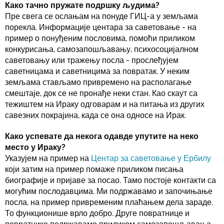
Како тачно пружате подршку људима?
Пре свега се ослањам на понуде ГИЦ-а у земљама
порекла. Информације центара за саветовање - на
пример о понуђеним пословима, помоћи приликом
конкурисања, самозапошљавању, психосоцијалном
саветовању или тражењу посла - прослеђујем
саветницама и саветницима за повратак. У неким
земљама стављамо привремено на располагање
смештаје, док се не пронађе неки стан. Као скаут са
тежиштем на Ираку одговарам и на питања из других
савезних покрајина, када се она односе на Ирак.
Како успевате да некога одавде упутите на неко
место у Ираку?
Указујем на пример на
Центар за саветовање у Ербилу
који затим на пример помаже приликом писања
биографије и пријаве за посао. Тамо постоје контакти са
могућим послодавцима. Ми подржавамо и започињање
посла, на пример привременим плаћањем дела зараде.
То функционише врло добро. Друге повратнице и