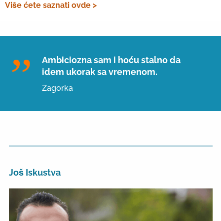
Više ćete saznati ovde >
Ambiciozna sam i hoću stalno da
idem ukorak sa vremenom.
Zagorka
Još Iskustva