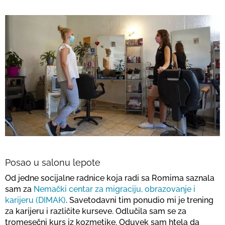
Posao u salonu lepote
Od jedne socijalne radnice koja radi sa Romima saznala
sam za
Nemački centar za migraciju, obrazovanje i
karijeru (DIMAK)
. Savetodavni tim ponudio mi je trening
za karijeru i različite kurseve. Odlučila sam se za
tromesečni kurs iz kozmetike. Oduvek sam htela da