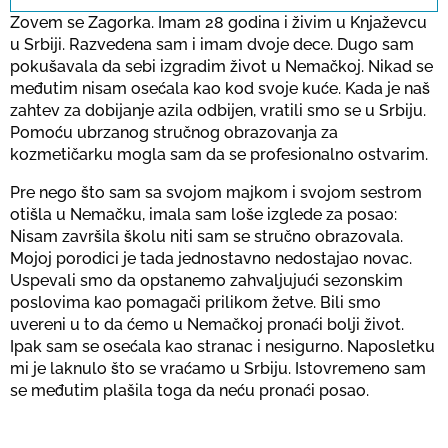
Zovem se Zagorka. Imam 28 godina i živim u Knjaževcu
u Srbiji. Razvedena sam i imam dvoje dece. Dugo sam
pokušavala da sebi izgradim život u Nemačkoj. Nikad se
Потврди
međutim nisam osećala kao kod svoje kuće. Kada je naš
zahtev za dobijanje azila odbijen, vratili smo se u Srbiju.
Pomoću ubrzanog stručnog obrazovanja za
kozmetičarku mogla sam da se profesionalno ostvarim.
Pre nego što sam sa svojom majkom i svojom sestrom
otišla u Nemačku, imala sam loše izglede za posao:
Nisam završila školu niti sam se stručno obrazovala.
Mojoj porodici je tada jednostavno nedostajao novac.
Uspevali smo da opstanemo zahvaljujući sezonskim
poslovima kao pomagači prilikom žetve. Bili smo
uvereni u to da ćemo u Nemačkoj pronaći bolji život.
Ipak sam se osećala kao stranac i nesigurno. Naposletku
mi je laknulo što se vraćamo u Srbiju. Istovremeno sam
se međutim plašila toga da neću pronaći posao.