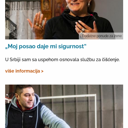
| Dodatne ponude za žene
„Moj posao daje mi sigurnost“
U Srbiji sam sa uspehom osnovala službu za čišćenje.
više informacija >