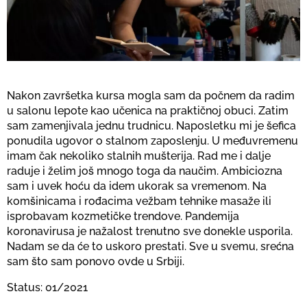
Nakon završetka kursa mogla sam da počnem da radim
u salonu lepote kao učenica na praktičnoj obuci. Zatim
sam zamenjivala jednu trudnicu. Naposletku mi je šefica
ponudila ugovor o stalnom zaposlenju. U međuvremenu
imam čak nekoliko stalnih mušterija. Rad me i dalje
raduje i želim još mnogo toga da naučim. Ambiciozna
sam i uvek hoću da idem ukorak sa vremenom. Na
komšinicama i rođacima vežbam tehnike masaže ili
isprobavam kozmetičke trendove. Pandemija
koronavirusa je nažalost trenutno sve donekle usporila.
Nadam se da će to uskoro prestati. Sve u svemu, srećna
sam što sam ponovo ovde u Srbiji.
Status: 01/2021