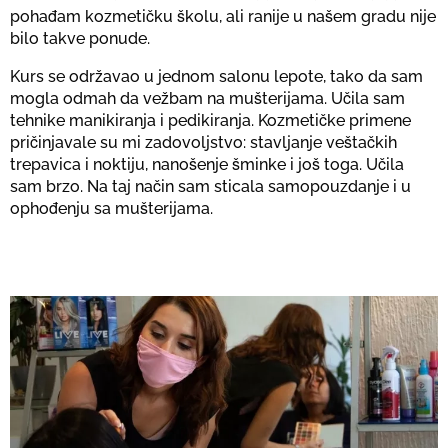
pohađam kozmetičku školu, ali ranije u našem gradu nije
bilo takve ponude.
Kurs se održavao u jednom salonu lepote, tako da sam
mogla odmah da vežbam na mušterijama. Učila sam
tehnike manikiranja i pedikiranja. Kozmetičke primene
pričinjavale su mi zadovoljstvo: stavljanje veštačkih
trepavica i noktiju, nanošenje šminke i još toga. Učila
sam brzo. Na taj način sam sticala samopouzdanje i u
ophođenju sa mušterijama.