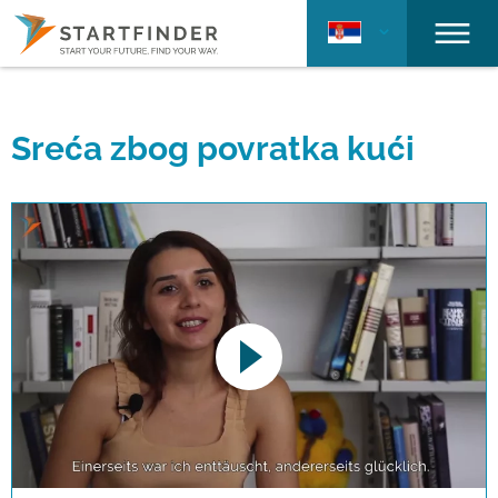
Sreća zbog povratka kući
This link opens a YouTube video. Please
note the data protection regulations valid
for this site.