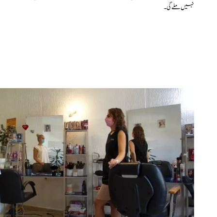
نہیں ملے گی۔