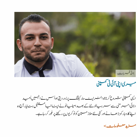
| ذاتی تجربات
میری اپنی آئی ٹی کمپنی
ایسی کمپنی شروع کرنا جو انٹرنیٹ مارکیٹنگ پر زور دیتی ہو اُس نے انہیں اُمید
دلائی:جرمنی سے سربیا لوٹنے کے بعد امیلیانو نے اپنا نیا مستقبل بنایا۔ آج وہ
اپنے کاروبار کو بڑھانے اور کئی نئے ملازمین کو نوکریوں پر رکھنے پر غور کررہا ہے۔
مزید معلومات >