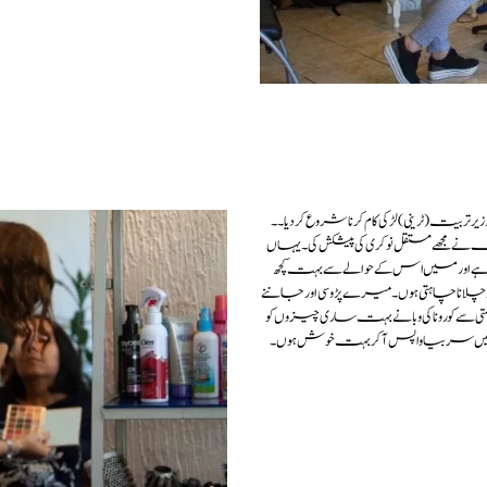
یت (ٹرینی) لڑکی کام کرنا شروع کردیا ۔۔
ے مجھے مستقل نوکری کی پیشکش کی۔ یہاں
ے اور میں اس کے حوالے سے بہت کچھ
چلاناچاہتی ہوں۔میرے پڑوسی اور جاننے
سے کورونا کی وبا نے بہت ساری چیزوں کو
کر میں سربیا واپس آکر بہت خوش ہوں۔