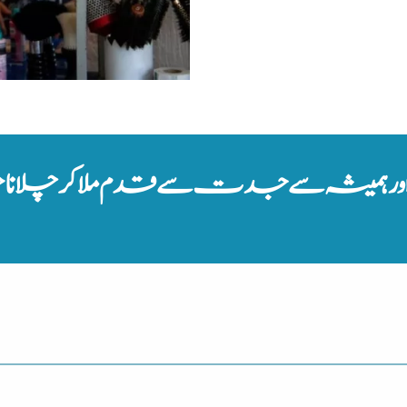
رہمیشہ سے جدت سے قدم ملاکر چلاناچ