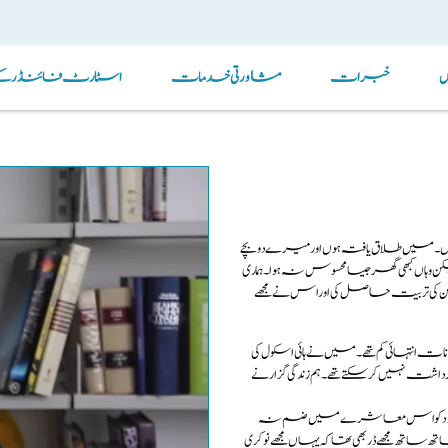
خبرات
مشاورتی خدمات
اسٹارٹ فائنڈر کے ذ
ا میں رہتی ہوں۔میں طلاق یافتہ ہوں اور میرے دو بچے
ہاں کبھی گھر جیسا محسوس نہ ہوا۔ہماری
شن کی تربیت حاصل کی اور اس نے مجھے
 انتہائی کم تھے۔میں نے ہائی اسکول کی
ت نہیں کرسکتے تھے۔ ہم زندگی گزارنے
ں کبھی خود کو اس معاشرے میں ضم نہ
 مجھے ڈر بھی تھا کہ یہاں مجھے نوکری