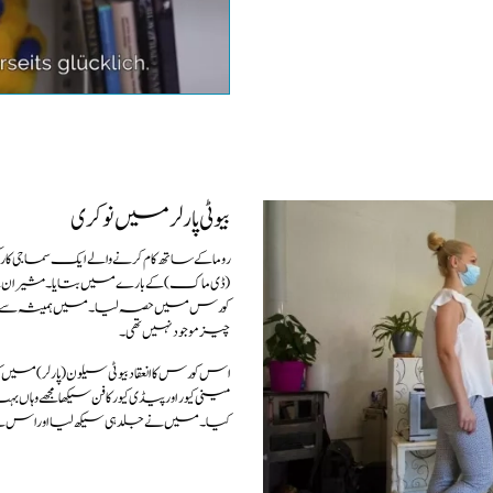
e note the data
his site.
بیوٹی پارلر میں نوکری
روما کے ساتھ کام کرنے والے ایک سماجی 
کورس میں حصہ لیا۔میں ہمیشہ سے بیوٹیش
چیز موجود نہیں تھی۔
اس کورس کا انعقاد بیوٹی سیلون(پارلر) میں ک
مینی کیور اور پیڈی کیور کا فن سیکھا مجھے وہ
کیا۔ میں نے جلد ہی سیکھ لیا اور اس ن