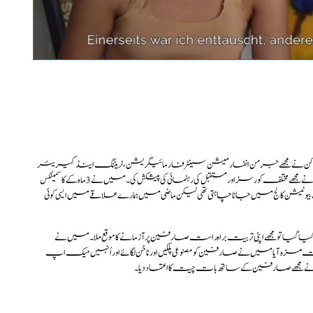
This link opens a YouTube video. Pleas
protection regulations valid for t
تصدیق کریں
کارکن نے مجھے جرمن انفارمیشن سینٹر فار مائیگریشن، ٹریننگ اینڈ کیریئر
(ڈی ماک) کے بارے میں بتایا۔مشیران نے مجھے مختلف کورسز اور مستقبل کی رہنمائی کی پیشکش کی۔ میں نے 3ماہ کے کاسمیٹکس
ن کالج میں جانا چاہتی تھی لیکن ماضی میں ہمارے علاقے میں ایسی کوئی
یا گیا تو مجھے اپنی تربیت براہ راست صارفین پر آزمانے کا موقع ملا۔ میں نے
اں بہت مزہ آیا میں نے صارفین کو مصنوعی پلکیں اور ناخن لگائے اور اُنہیں میک اپ
ے مجھے صارفین کے ساتھ بات چیت کا اعتماد دیا۔