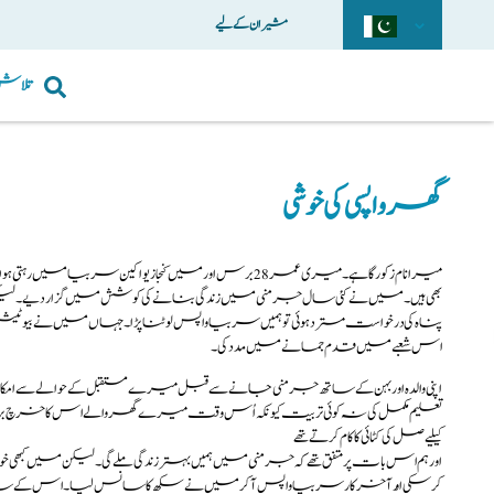
مشیران کے لیے
تلاش
گھر واپسی کی خوشی
میرا نام زکورگا ہے۔میری عمر28برس اورمیں کنجازیواکین سربی
بھی ہیں۔ میں نے کئی سال جرمنی میں زندگی بنانے کی کوشش میں گزار دیے۔لیکن و
پناہ کی درخواست مسترد ہوئی تو ہمیں سربیا واپس لوٹنا پڑا۔جہاں میں نے بیوٹی
اس شعبے میں قدم جمانے میں مدد کی۔
اپنی والدہ اور بہن کے ساتھ جرمنی جانے سے قبل میرے مستقبل کے حوالےسے امکانات
تعلیم مکمل کی نہ کوئی تربیت کیونکہ اُس وقت میرے گھر والے اس کا خرچ برداش
کیلیے صل کی کٹائی کا کام کرتے تھے
اور ہم اس بات پر متفق تھے کہ جرمنی میں ہمیں بہتر زندگی ملے گی۔ لیکن می
کرسکی اورآخر کار سربیا واپس آکر میں نے سکھ کا سانس لیا۔اس کے ساتھ ساتھ