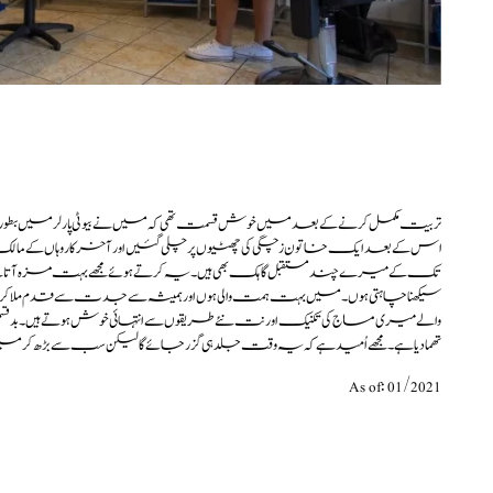
تربیت مکمل کرنے کے بعد میں خوش قسمت تھی کہ میں نےبیوٹی پارلر میں بطور زیر ترب
اس کے بعد ایک خاتون زچگی کی چھٹیوں پر چلی گئیں اور آخر کار وہاں کے مالک ن
تک کے میرے چند مستقبل گاہک بھی ہیں۔یہ کرتے ہوئے مجھے بہت مزہ آتا ہ
سیکھنا چاہتی ہوں۔ میں بہت ہمت والی ہوں اورہمیشہ سے جدت سے قدم ملاکر 
والے میری مساج کی تکنیک اور نت نئے طریقوں سے انتہائی خوش ہوتے ہیں ۔بدقسمتی 
تھما دیا ہے۔ مجھے اُمید ہے کہ یہ وقت جلد ہی گزر جائے گا لیکن سب سے بڑھ 
As of: 01/2021