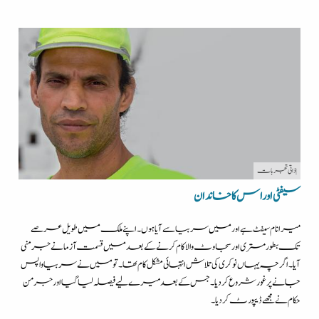
| ذاتی تجربات
سیفٹی اور اس کا خاندان
میرا نام سیفٹ ہے اور میں سربیا سے آیا ہوں۔اپنے ملک میں طویل عرصے
تک بطور مستری اور سجاوٹ والا کام کرنے کے بعد میں قسمت آزمانے جرمنی
آیا ۔ اگرچہ یہاں نوکری کی تلاش انتہائی مشکل کام تھا۔ تو میں نے سربیا واپس
جانے پر غور شروع کردیا ۔ جس کے بعد میرے لیے فیصلہ لیا گیا اور جرمن
حکام نے مجھے ڈیپورٹ کردیا۔