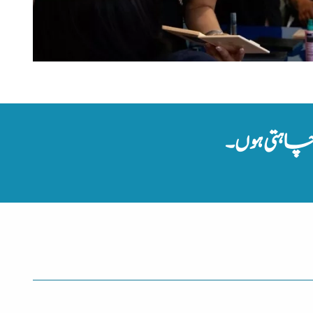
اہتی ہوں۔