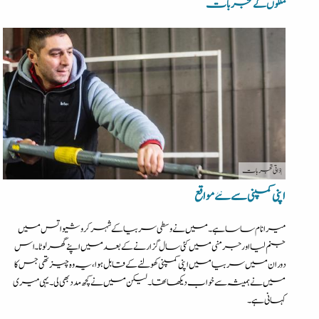
ملکوں کے تجربات
| ذاتی تجربات
اپنی کمپنی سے نئے مواقع
میرا نام ساسا ہے۔میں نے وسطی سربیا کے شہرکروشیواتس میں
جنم لیا اور جرمنی میں کئی سال گزارنے کے بعد میں اپنے گھر لوٹا۔اس
دوران میں سربیا میں اپنی کمپنی کھولنے کے قابل ہوا،یہ وہ چیز تھی جس کا
میں نے ہمیشہ سے خواب دیکھا تھا۔ لیکن میں نےکچھ مدد بھی لی۔ یہی میری
کہانی ہے۔