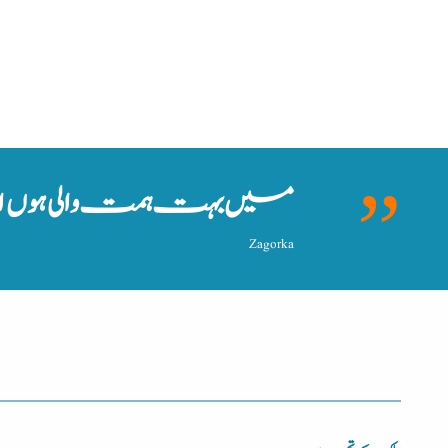
میں بہت ہمت والی ہوں او
Zagorka