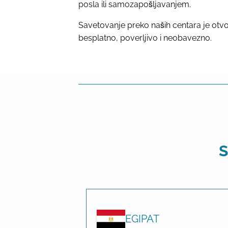
posla ili samozapošljavanjem.
Savetovanje preko naših centara je otvo
besplatno, poverljivo i neobavezno.
S
EGIPAT