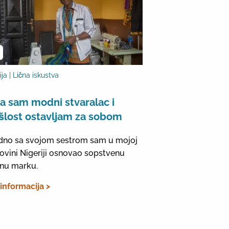
ija | Lična iskustva
a sam modni stvaralac i
šlost ostavljam za sobom
dno sa svojom sestrom sam u mojoj
vini Nigeriji osnovao sopstvenu
nu marku.
 informacija >