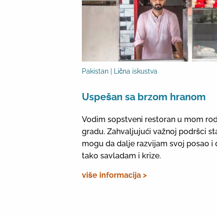
Pakistan | Lična iskustva
Uspešan sa brzom hranom
Vodim sopstveni restoran u mom r
gradu. Zahvaljujući važnoj podršci st
mogu da dalje razvijam svoj posao i 
tako savladam i krize.
više informacija >