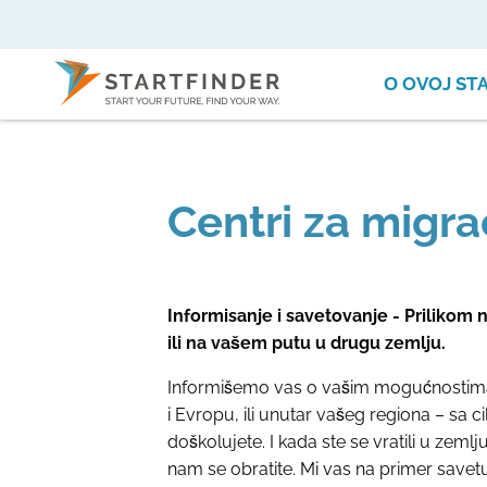
О OVOJ ST
Centri za migrac
Informisanje i savetovanje - Prilikom
ili na vašem putu u drugu zemlju.
Informišemo vas o vašim mogućnostima
i Evropu, ili unutar vašeg regiona – sa ci
doškolujete. I kada ste se vratili u zem
nam se obratite. Mi vas na primer savet