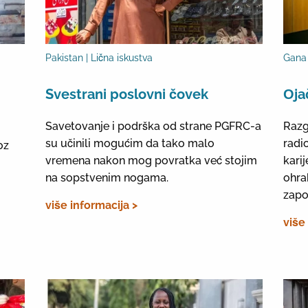
Pakistan | Lična iskustva
Gana 
Svestrani poslovni čovek
Оja
Savetovanje i podrška od strane PGFRC-a
Razg
su učinili mogućim da tako malo
radi
oz
vremena nakon mog povratka već stojim
kari
na sopstvenim nogama.
ohra
zapo
više informacija >
više