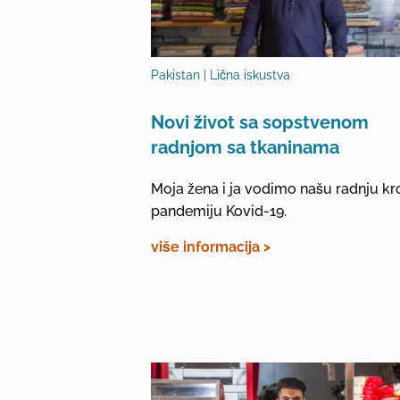
Pakistan | Lična iskustva
Novi život sa sopstvenom
radnjom sa tkaninama
Moja žena i ja vodimo našu radnju kr
pandemiju Kovid-19.
više informacija >