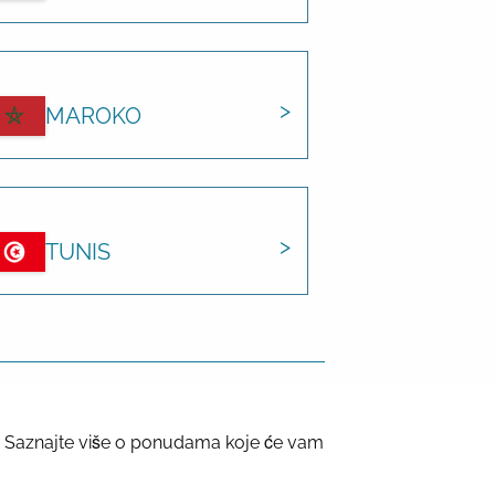
MAROKO
TUNIS
a? Saznajte više o ponudama koje će vam