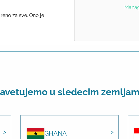
Manage
reno za sve. Ono je
avetujemo u sledecim zemlja
GHANA