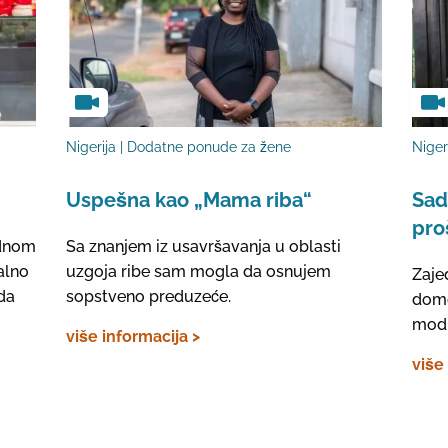
Nigerija | Dodatne ponude za žene
Niger
Uspešna kao „Mama riba“
Sad
pro
odnom
Sa znanjem iz usavršavanja u oblasti
alno
uzgoja ribe sam mogla da osnujem
Zaje
da
sopstveno preduzeće.
domo
mod
više informacija >
više