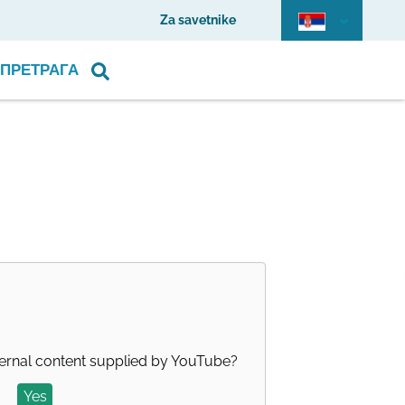
Za savetnike
ПРЕТРАГА
ernal content supplied by
YouTube
?
Yes