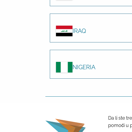
IRAQ
NIGERIA
Da li ste 
pomoći u 