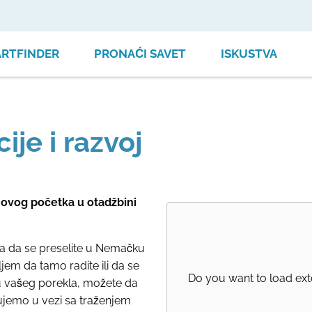
ARTFINDER
PRONAĆI SAVET
ISKUSTVA
ije i razvoj
 novog početka u otadžbini
 da se preselite u Nemačku
ljem da tamo radite ili da se
Do you want to load ext
lju vašeg porekla, možete da
ujemo u vezi sa traženjem