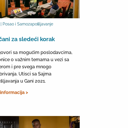
| Posao i Samozapošljavanje
čani za sledeći korak
ovori sa mogućim poslodavcima,
onice o važnim temama u vezi sa
jerom i pre svega mnogo
brivanja. Utisci sa Sajma
šljavanja u Gani 2021.
 informacija >