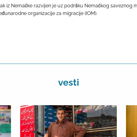
tak iz Nemačke razvijen je uz podršku Nemačkog saveznog mini
eđunarodne organizacije za migracije (IOM).
vesti