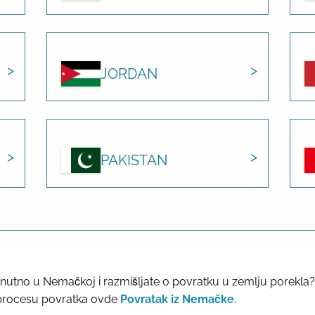
JORDAN
PAKISTAN
trenutno u Nemačkoj i razmišljate o povratku u zemlju porekl
procesu povratka ovde
Povratak iz Nemačke
.