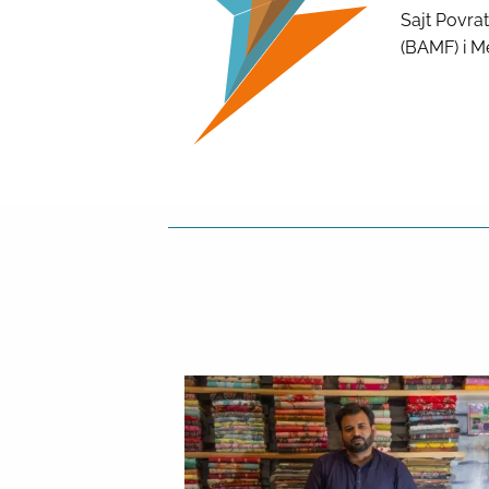
Sajt Povra
(BAMF) i M