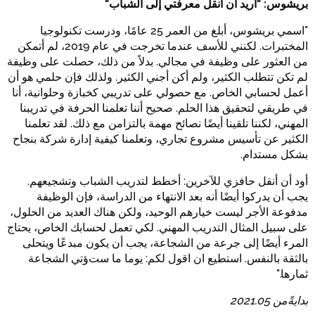
بريشوس: "أريد أن أنقل معرفتي إلى الشباب"
"اسمي بريشوس،
25 عامًا، ودرست تكنولوجيا
أبلغ
من
العمر
المختبرات. لكنني للأسف عندما تخرجت في عام 2019، لم أتمكن
من العثور على وظيفة في مجالي. بدلاً من ذلك، حصلت على وظيفة
لم تكن تتطلب الكثير، ولم أكن أجني الكثير. ولذلك فإن حلمي هو أن
أعمل لحسابي الخاص. مع حصولي على تدريبي كخبازة وحلوانية، أنا
في طريقي لتحقيق هذا الحلم.
تعلمنا الحرفة في تدريبنا
صحيح
أننا
المهني، لكننا تلقينا أيضًا نصائح مهمة بالتزامن مع ذلك. لقد تعلمنا
الكثير عن تأسيس مشروع تجاري، وتعلمنا كيفية إدارة شركة بنجاح
بشكل
.
مستدام
أود أن أنقل حافزي للآخرين: أخطط لتدريب الشباب وتشجيعهم.
يجب أن يدركوا أيضًا أنه بعد الانتهاء من الدراسة، فإن الوظيفة
مدفوعة الأجر ليست خيارهم الوحيد، ولكن هناك العديد من الحلول،
على سبيل المثال التدريب المهني. لكي تعمل لحسابك الخاص، يحتاج
المرء أيضًا إلى جرعة من الشجاعة، يجب أن يكون مبدعًا ويتحلى
بالثقة بالنفس. استطيع ان اقول لكم: يوما ما ست
تي الشجاعة
ؤ
ثمارها."
بدايةًمن
2021.05