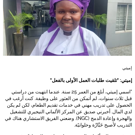
إميتي
إميتي: "تلقيت طلبات العمل الأولى بالفعل"
"اسمي إميتي، أبلغ من العمر 25 سنة. عندما انتهيت من دراستي
قبل ثلاث سنوات، لم أتمكن من العثور على وظيفة. كنت أرغب في
الحصول على تدريب مهني في خدمات تقديم الطعام، لكن لم يكن
لدي المال. أخبرني صديق عن المركز الألماني النيجيري للتشغيل
والهجرة وإعادة
(NGC). وضعني الفريق الاستشاري هناك في
الدمج
التدريب لأصبح خَبَّازٌة وحلوانيًة.