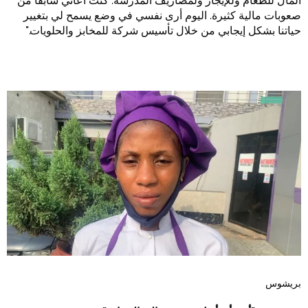
المال للطعام وللإيجار ولمصاريف المدرسة. كنت أعاني سابقًا من
صعوبات مالية كثيرة. اليوم أرى نفسي في وضع يسمح لي بتغيير
حياتنا بشكل إيجابي من خلال تأسيس شركة للمخابز والحلويات."
بريشوس