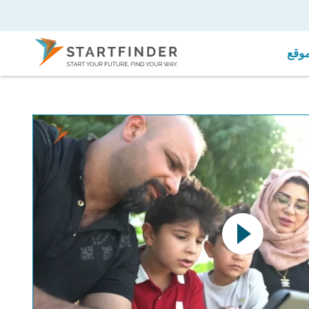
موقع
This link opens a YouTube v