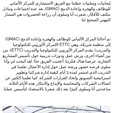
إيجابيات وسلبيات خطتنا مع الفريق الاستشاري للمركز الألماني
للوظائف والهجرة وإعادة الدمج (GMAC). بعد عدة اجتماعات وتبادل
مكثف للأفكار، شعرت أنا وسلوى أن زراعة الخضروات هي المسار
المهني الصحيح لنا.
ثم أحالنا المركز الألماني للوظائف والهجرة وإعادة الدمج (GMAC)
إلى منظمة شريكة، وهي ETTC (المركز الأوروبي للتكنولوجيا
والتدريب). يقدم المركز الأوروبي للتكنولوجيا والتدريب (ETTC)، من
بين أشياء أخرى، ورش عمل ودورات تدريبية حول تأسيس المشاريع
التجارية. عرضنا هناك فكرتنا. أعجبت الفريق جدًا. لقد أتيحت لي وأنا
سلوى فرصة حضور ورشة عمل حول إدارة الأعمال. تعلمنا في
التدريب الذي استمر لمدة 3 أيام كيفية إدارة شركتنا وتطوير
استراتيجية التسويق واتخاذ القرارات للشركة. كما تعلمنا الكثير عن
اتصالات الشركات والمحاسبة والإبداع والابتكار. هذه الأيام الثلاثة
ساعدتني أنا وسلوى كثيرًا. بعد ذلك شعرنا بالاستعداد لتأسيس عملنا.