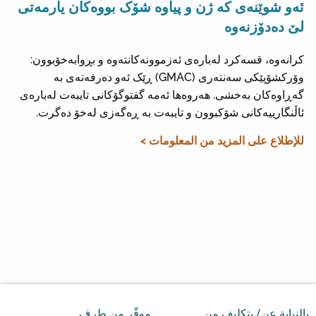
ئەو شوێنەی کە ژن و پیاوە شۆک بووەکان یارمەتی
لێ دەدۆزنەوە
کرانەوە، قسەکرد لەبارەی ئەزموونەکانتەوە و بڕوابەخۆبوون:
وۆرکشۆپێکی سەنتەری (GMAC) ڕێک ئەو دەرفەتەی بە
گەڕاوەکان بەخشی. هەروەها ئەمە گفتوگۆکانی تایبەت لەبارەی
ئاڵنگارییەکانی شۆکبوون و تایبەت بە ڕەگەزی لەخۆ دەگرت.
للإطلاع على المزيد من المعلومات >
بالنيابة عن/ بتكليف من
موفّر من طرف