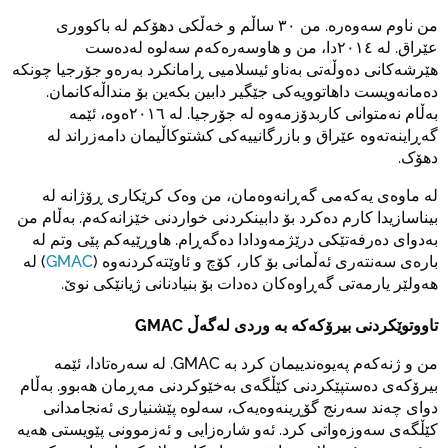
من ناوم سەوەرە. من ٣٠ ساڵم و خەڵکی دهۆکم لە باکووری
عێراق. لە ٢٠١٤دا، من و هاوسەرەکەم سەلوە لەدەست
هێرشەکانی دەوڵەتی بەناو ئیسلامیی ڕامانکرد بەرەو جۆرجیا چونکە
دەمانەویست داهاتوویەکی جێگیر دابین بکەین بۆ منداڵەکانمان.
بەڵام نەمتوانی کاربدۆزمەوە لە جۆرجیا. لە ٢٠١٦ەوە، ئێمە
گەڕاینەتەوە عێراق و بازرگانییەکی کشتوکاڵیمان دامەزراند لە
دهۆک.
لە ماوەی یەکەمی گەڕانەوەمان، من وەک کرێکاری ڕۆژانە لە
بیناسازیدا کارم دەکرد بۆ دابینکردنی خواردنی خێزانەکەم. بەڵام من
بەدوای دەرفەتێکی درێژمەودادا دەگەڕام. هاوڕێیەکم پێی وتم لە
بارەی سەنتەری ئەڵمانی بۆ کار، کۆچ و ئاوێتەکردنەوە (
GMAC
) لە
هەولێر یارمەتی گەڕاوەکان دەدات بۆ بنیادنانی ژیانێکی نوێ.
تاووتوێکردنی بیرۆکەکە بە وردی لەگەڵ GMAC
من و ژنەکەم پەیوەندییمان کرد بە GMAC. لە سەرەتادا، ئێمە
بیرۆکەی دەستپێکردنی کێڵگەی بەخێوکردنی مەڕمان هەبوو. بەڵام
دوای چەند سەرنج گۆڕینەوەیەک، سەلوە پێشنیاری ئەنجامدانی
کێڵگەی سەوزەواتی کرد. ئەو شارەزایی و ئەزموونی پێویستی هەیە