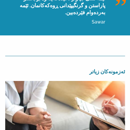
پاراستن و گرنگیپێدانی ڕوەکەکانمان. ئێمە
بەردەوام فێردەبین.
Sawar
ئەزمونەکان زیاتر