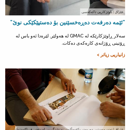
عێراق
| ياوێژکاریی تاکەکەسی
"ئێمە دەرفەت دەڕەخسێنین بۆ دەستپێکێکی نوێ"
سەلار ڕاوێژکارێکە لە GMAC لە هەولێر. لێرەدا ئەو باس لە
ڕۆتینی ڕۆژانەی کارەکەی دەکات.
زانیاریی زیاتر >
عێراق
| تەندرووستیی دەروونی-کۆمەڵایەتی و پشتگیریی لە دۆخی فریاکەوتندا