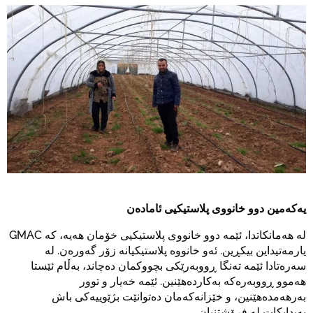
یەکەمین دوو خانووی پلاستیکیی ئامادەن
لە هەمانکاتدا، ئێمە دوو خانووی پلاستیکیی خۆمان هەیە، کە GMAC
یارمەتیداین بیکڕین. ئەو خانووە پلاستیکیانە زۆر گەورەن. لە
سەرەتادا ئێمە تەنگا ڕووبەرێکی بچووکمان دەچاند، بەڵام ئێستا
هەموو ڕووبەرەکە بەکاردەهێنین. ئێمە خەیار و توور
بەرهەمدەهێنین، و خێزانەکەمان دەتوانێت بژێوییەکی باش
پەیدابکات لە فرۆشتنیان.