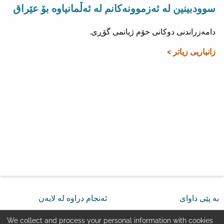
سوودبینین لە ئەزموونەکانم لە ئەڵمانیاوە بۆ عێراق
دامەزراندنی دوکانی خۆم ژیانمی گۆڕی.
زانیاریی زیاتر >
بە پێی داوای
ئەنجام دراوە لە لایەن
We collect and process your personal information with cookies