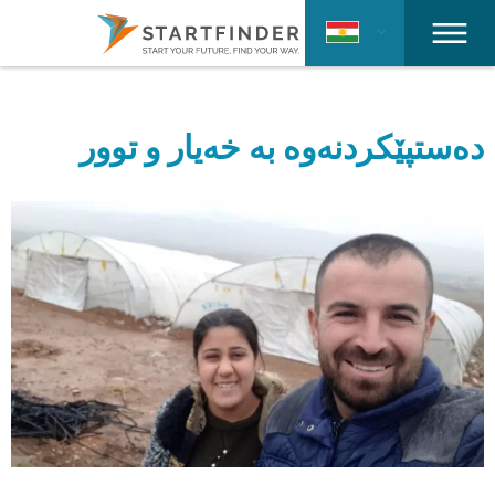
دەستپێکردنەوە بە خەیار و توور