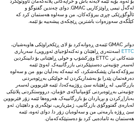
بۆ ئەوە. بۆیە ئێمە لایەنە باش و خراپەکانی پلانەکەمان تاووتوێکرد
لەگەڵ تیمی ڕاوێژکاریی GMAC. دوای چەندین گفتوگۆ و
ئاڵوگؤڕێکی چڕی بیرۆکەکان، من و سەلوە هەستمان کرد کە
کێڵگەی سەوزەوات باشترین ڕێچکەی پیشەییە بۆ ئێمە.
دواتر GMAC ئێمەی ڕەوانەکرد بۆ لای ڕێکخراوێکی هاوبەشیان،
ETTC
(سەنتەری ڕاهێنان و تەکنەلۆجیای ئەوروپی). سەرباری
شتەکانی تر، ETTC وۆرکشۆپ و خولی ڕاهێنانی بۆ دابینکردین
لەسەر چۆنیەتی دەستپێکردنی بازرگانییەک. لەوێ ئێمە
بیرۆکەکەمان پێشکەشکرد، کە تیمەکە بەدڵیان بوو. من و سەلوە
دەرفەتمان پێدرا بۆ بەشداریکردن لە خولێکی بەڕێوەبردنی
بازرگانیی. لە ڕاهێنانە سێ ڕۆژییەکەدا، ئێمە فێربووین لەسەر
چۆنیەتی بەڕێوەبردنی کۆمپانیاکەی خۆمان، درووستکردنی پلانێکی
بەبازاڕکردن و بڕیاردان بۆ بازرگانییەک. هەروەها ئێمە زۆر فێربووین
لەبارەی گفتووگۆی بازرگانیی، ژمێریاریی، نوێگەری و داهێنان. ئەو
سێ ڕۆژە یارمەتی من و سەلوەیان زۆر دا. دوای ئەوە، ئێمە
هەستمان بە ئامادەیی کرد بۆ دەستپێکەکەمان.