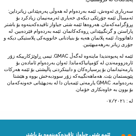
سەرباری ئەوەش، ئێمە بەردەوام لە هەوڵی پەرەپێدانی زیاترداین:
ئەمساڵ ئێمە جۆرێکی دیکەی خەیاری ئەرمەنیمان زیادکرد بۆ
پڕۆگرامەکەمان. هەروەها ئێمە شتی جیاواز تاقیدەکەینەوە بۆ باشتر
پاراستن و گرنگیپێدانی ڕوەکەکانمان. ئێمە بەردەوام فێردەبین. لە
داهاتوودا، ئێمە پلانمان هەیە بۆ بنیادنانی خانوویەکی پلاستیکی دیکە و
جۆری زیاتر بەرهەمبهێنین.
ئێمە لە پەیوەندیدا ماینەوە لەگەڵ GMAC. تیمی ڕاوێژکارییکە زۆر
ئارەزوومەندن لە کۆمپانیاکەماندا. ئەوان بەردەوام ئامادەن بۆ
یارمەتیدانمان بۆ پرسیارەکان و دابینکردنی پاڵپشتی بۆ ئێمە هەرکات
پێویستمان بێت. هەماهەنگییەکە زۆر سوودبەخش بووە و هێشتا
بەردەوامە. GMAC یارمەتی ئێمەیان دا لە بەدیهێنانی خەونەکەمان
بۆ بوون بە خاوەنکاری خۆمان.
لە : ٠٧/٢٠٢١
ئێمە شتی جیاواز تاقیدەکەینەوە بۆ باشتر