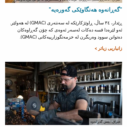
"گەڕانەوە هەنگاوێکی گەورەیە"
ڕێدار، ٣٤ ساڵ، ڕاوێژکارێکە لە سەنتەری (GMAC) لە هەولێر.
ئەو لێرەدا قسە دەکات لەسەر ئەوەی کە چۆن گەڕاوەکان
دەتوانن سوود وەربگرن لە خزمەتگوزارییەکانی (GMAC).
زانیاریی زیاتر >
عێراق
| پێش گەڕانەوە