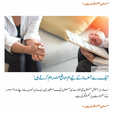
مزید معلومات >
عراق
| ایڈوائزری
’ایک نئے آغاز کے لیے ہم مواقع فراہم کرتے ہیں‘
سلار ایربیل میں جی ایم اے سی میں ایک مشیر ہیں۔ یہاں انہوں نے اپنے روزہ مرہ
کے معمولات پر گفتگو کی ہے۔
مزید معلومات >