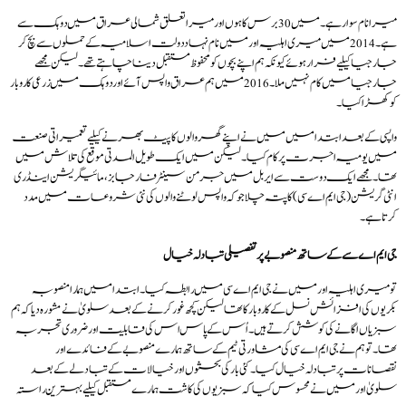
میرا نام سوار ہے۔ میں 30 برس کا ہوں اور میرا تعلق شمالی عراق میں دوہک سے
ہے۔ 2014 میں میری اہلیہ اور میں نام نہاد دولت اسلامیہ کے حملوں سے بچ کر
جارجیا کیلیے فرار ہوئے کیونکہ ہم اپنے بچوں کو محفوظ مستقبل دینا چاہتے تھے۔ لیکن مجھے
جارجیا میں کام نہیں ملا۔ 2016 میں ہم عراق واپس آئے اور دوہک میں زرعی کاروبار
کو کھڑا کیا۔
واپسی کے بعد ابتدا میں میں نے اپنے گھر والوں کا پیٹ بھرنے کیلیے تعمیراتی صنعت
میں یومیہ اجرت پر کام کیا۔ لیکن میں ایک طویل المدتی موقع کی تلاش میں
تھا۔ مجھے ایک دوست سے ایربل میں جرمن سینٹر فار جابز، مائیگریشن اینڈ ری
انٹی گریشن (جی ایم اے سی) کا پتہ چلا جو کہ واپس لوٹنے والوں کی نئی شروعات میں مدد
کرتا ہے۔
جی ایم اے سے کے ساتھ منصوبے پر تفصیلی تبادلہ خیال
تو میری اہلیہ اور میں نے جی ایم اے سی میں رابطہ کیا۔ ابتدا میں ہمارا منصوبہ
بکریوں کی افزائش نسل کے کاروبار کا تھا لیکن کچھ غور کرنے کے بعد سلویٰ نے مشورہ دیا کہ ہم
سبزیاں اگانے کی کوشش کرتے ہیں۔ اُس کے پاس اس کی قابلیت اور ضروری تجربہ
تھا۔ تو ہم نے جی ایم اے سی کی مشاورتی ٹیم کے ساتھ ہمارے منصوبے کے فائدے اور
نقصانات پر تبادلہ خیال کیا۔ کئی بار کی بحثوں اور خیالات کے تبادلے کے بعد
سلویٰ اور میں نے محسوس کیا کہ سبزیوں کی کاشت ہمارے مستقبل کیلیے بہترین راستہ