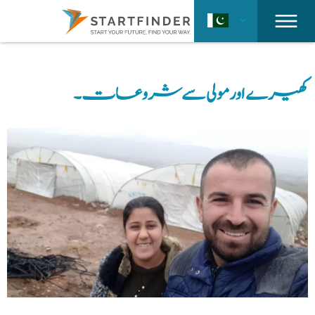
کھیرے اور مولی سے شروعات۔