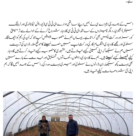
ہے۔
اس کے بعد جی ایم اے سی نے ہمیں اپنے ساتھی ادارے ای ٹی ٹی سی (یورپئن ٹیکنالوجی اور ٹریننگ
سینٹر) بھجوایا۔ دیگر چیزوں کے ساتھ ای ٹی ٹی سی کاروبار شروع کرنے کے حوالے سے تربیتی
کورسز اور ورکشاپس بھی کراتا ہے۔ یہاں ہم نے منصوبہ پیش کیا جو کہ اُن کی ٹیم کو اچھا لگا۔
سلویٰ اور مجھے کاروباری انتظام کار کی ورکشاپ میں حصہ لینے کا موقع ملا۔ 3 دن کی تربیت
میں ہم نے سیکھا کہ اپنی کمپنی کیسے چلاتے ہیں، مشہوری کا منصوبہ کیسے تیار کرتے ہیں کاروبار
کیلیے فیصلے کیسے لیتے ہیں۔ ہم نے کاروباری رابطوں، کھاتوں، تخلیق اور جدت کے بارے میں
بھی بہت کچھ سیکھا۔ اِن 3 دنوں نے سلویٰ اور میری بہت مدد کی۔ اس کے بعد ہمیں لگا کہ ہم
اپنی نئی شروعات کیلیے تیار ہیں۔