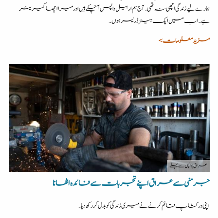
ہمارے لیے زندگی اچھی نہ تھی۔آج ہم اربیل واپس آچکے ہیں اور میرا اچھا کیریئر
ہے۔ اب میں ایک ہیئر ڈریسر ہوں۔
مزید معلومات >
عراق
| واپسی سے پہلے
جرمنی سے عراق اپنے تجربات سے فائدہ اٹھانا
اپنی ورکشاپ قائم کرنے نے میری زندگی کو بدل کر رکھ دیا۔