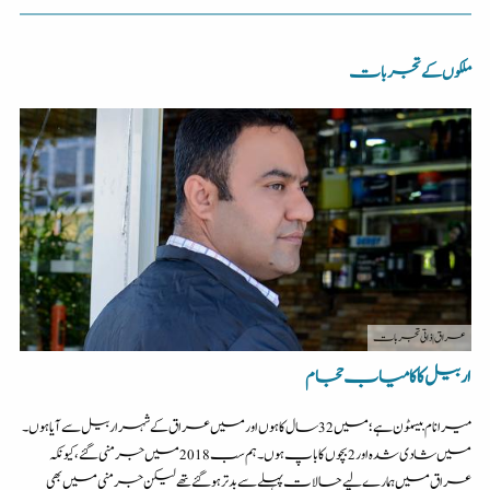
ملکوں کے تجربات
عراق
| ذاتی تجربات
اربیل کا کامیاب حجام
میرا نام بیسٹون ہے؛میں 32 سال کا ہوں اورمیں عراق کے شہر اربیل سے آیا ہوں۔
میں شادی شدہ اور 2 بچوں کا باپ ہوں۔ہم سب 2018 میں جرمنی گئے ،کیونکہ
عراق میں ہمارے لیے حالات پہلے سے بدتر ہوگئے تھے لیکن جرمنی میں بھی