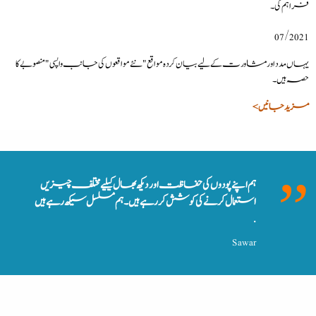
فراہم کی۔
07/2021
یہاں مدد اور مشاورت کے لیے بیان کردہ مواقع"نئے مواقعوں کی جانب واپسی"منصوبے کا
حصہ ہیں۔
مزید جانیں >
ہم اپنے پودوں کی حفاظت اور دیکھ بھال کیلیے مختلف چیزیں
استعمال کرنے کی کوشش کررہے ہیں۔ ہم مسلسل سیکھ رہے ہیں
.
Sawar