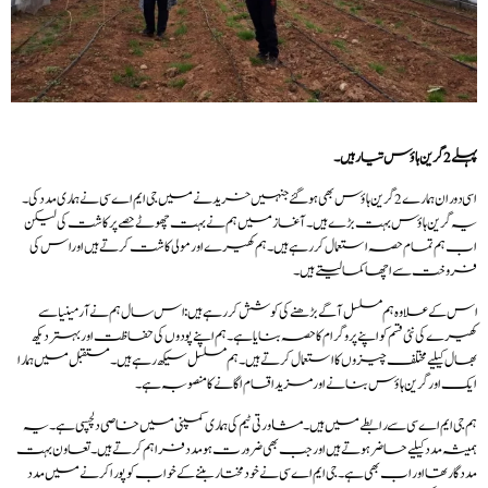
پہلے2 گرین ہاؤس تیار ہیں۔
اسی دوران ہمارے2 گرین ہاؤس بھی ہوگئےجنہیں خریدنے میں جی ایم اے سی نے ہماری مدد کی۔
یہ گرین ہاؤس بہت بڑے ہیں۔ آغاز میں ہم نے بہت چھوٹے حصے پر کاشت کی لیکن
اب ہم تمام حصہ استعمال کررہے ہیں۔ ہم کھیرے اور مولی کاشت کرتے ہیں اور اس کی
فروخت سے اچھا کما لیتے ہیں۔
اس کے علاوہ ہم مسلسل آگے بڑھنے کی کوشش کررہے ہیں: اس سال ہم نے آرمینیا سے
کھیرے کی نئی قسم کو اپنے پروگرام کا حصہ بنایا ہے۔ ہم اپنے پودوں کی حفاظت اور بہتر دیکھ
بھال کیلیے مختلف چیزوں کا استعمال کرتے ہیں۔ ہم مسلسل سیکھ رہے ہیں۔ مستقبل میں ہمارا
ایک اور گرین ہاؤس بنانے اور مزید اقسام اگانے کا منصوبہ ہے۔
ہم جی ایم اے سی سے رابطے میں ہیں۔ مشاورتی ٹیم کی ہماری کمپنی میں خاصی دلچسپی ہے۔ یہ
ہمیشہ مدد کیلیے حاضر ہوتے ہیں اور جب بھی ضرورت ہو مدد فراہم کرتے ہیں۔ تعاون بہت
مدد گار تھا اور اب بھی ہے۔ جی ایم اے سی نے خود مختار بننے کے خواب کو پورا کرنے میں مدد