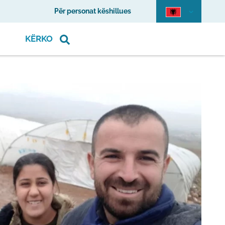
Për personat këshillues
KËRKO