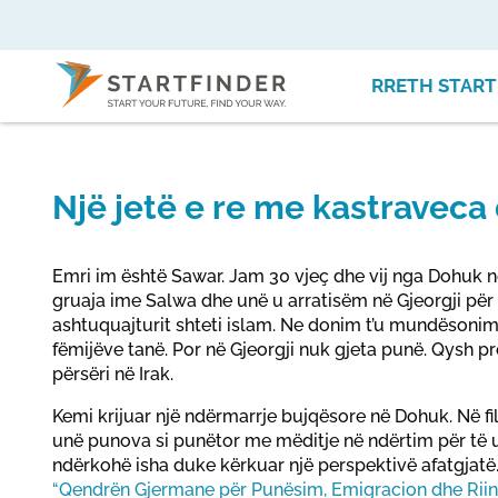
RRETH START
Një jetë e re me kastraveca
Emri im është Sawar. Jam 30 vjeç dhe vij nga Dohuk në
gruaja ime Salwa dhe unë u arratisëm në Gjeorgji për 
ashtuquajturit shteti islam. Ne donim t’u mundësoni
fëmijëve tanë. Por në Gjeorgji nuk gjeta punë. Qysh pre
përsëri në Irak.
Kemi krijuar një ndërmarrje bujqësore në Dohuk. Në fi
unë punova si punëtor me mëditje në ndërtim për të u
ndërkohë isha duke kërkuar një perspektivë afatgjatë
“Qendrën Gjermane për Punësim, Emigracion dhe Riin