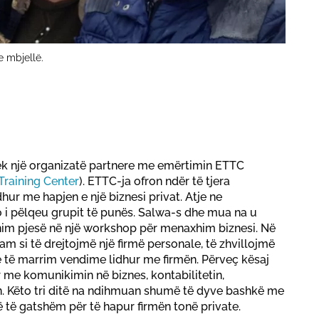
 mbjellë.
k një organizatë partnere me emërtimin ETTC
raining Center
). ETTC-ja ofron ndër të tjera
ur me hapjen e një biznesi privat. Atje ne
 i pëlqeu grupit të punës. Salwa-s dhe mua na u
nim pjesë në një workshop për menaxhim biznesi. Në
am si të drejtojmë një firmë personale, të zhvillojmë
e të marrim vendime lidhur me firmën. Përveç kësaj
e komunikimin në biznes, kontabilitetin,
in. Këto tri ditë na ndihmuan shumë të dyve bashkë me
 të gatshëm për të hapur firmën tonë private.