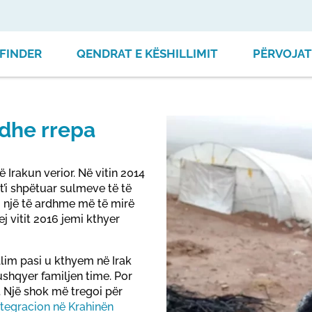
FINDER
QENDRAT E KËSHILLIMIT
PËRVOJAT
 dhe rrepa
 Irakun verior. Në vitin 2014
t’i shpëtuar sulmeve të të
m një të ardhme më të mirë
j vitit 2016 jemi kthyer
llim pasi u kthyem në Irak
shqyer familjen time. Por
. Një shok më tregoi për
tegracion në Krahinën