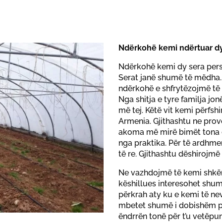
Ndërkohë kemi ndërtuar dy
Ndërkohë kemi dy sera perso
Serat janë shumë të mëdha. 
ndërkohë e shfrytëzojmë të 
Nga shitja e tyre familja jo
më tej. Këtë vit kemi përfshi
Armenia. Gjithashtu ne prov
akoma më mirë bimët tona 
nga praktika. Për të ardhmen
të re. Gjithashtu dëshirojm
Ne vazhdojmë të kemi shk
këshillues interesohet shum
përkrah aty ku e kemi të 
mbetet shumë i dobishëm për
ëndrrën tonë për t’u vetëpu