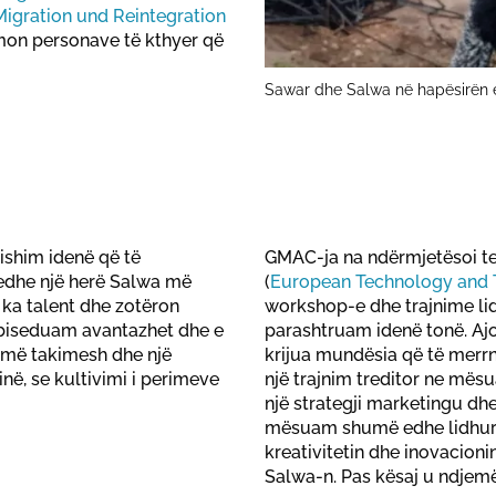
Migration und Reintegration
hmon personave të kthyer që
Sawar dhe Salwa në hapësirën e
ishim idenë që të
GMAC-ja na ndërmjetësoi te
edhe një herë Salwa më
(
European Technology and T
 ka talent dhe zotëron
workshop-e dhe trajnime lidh
 biseduam avantazhet dhe e
parashtruam idenë tonë. Ajo
umë takimesh dhe një
krijua mundësia që të merr
ë, se kultivimi i perimeve
një trajnim treditor ne mësu
një strategji marketingu dh
mësuam shumë edhe lidhur m
kreativitetin dhe inovacion
Salwa-n. Pas kësaj u ndjemë