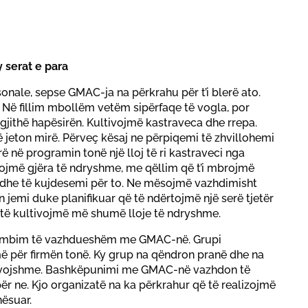
 serat e para
nale, sepse GMAC-ja na përkrahu për t’i blerë ato.
Në fillim mbollëm vetëm sipërfaqe të vogla, por
gjithë hapësirën. Kultivojmë kastraveca dhe rrepa.
në jeton mirë. Përveç kësaj ne përpiqemi të zhvillohemi
rë në programin tonë një lloj të ri kastraveci nga
ojmë gjëra të ndryshme, me qëllim që t’i mbrojmë
dhe të kujdesemi për to. Ne mësojmë vazhdimisht
 jemi duke planifikuar që të ndërtojmë një serë tjetër
ë të kultivojmë më shumë lloje të ndryshme.
ëmbim të vazhdueshëm me GMAC-në. Grupi
ë për firmën tonë. Ky grup na qëndron pranë dhe na
nevojshme. Bashkëpunimi me GMAC-në vazhdon të
 ne. Kjo organizatë na ka përkrahur që të realizojmë
nësuar.