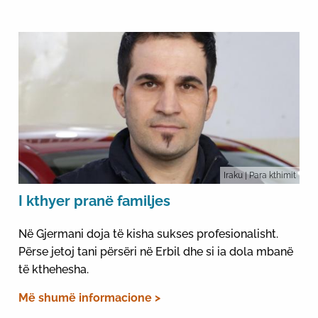
Iraku
| Para kthimit
I kthyer pranë familjes
Në Gjermani doja të kisha sukses profesionalisht.
Përse jetoj tani përsëri në Erbil dhe si ia dola mbanë
të kthehesha.
Më shumë informacione >