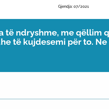
Gjendja: 07/2021
a të ndryshme, me qëllim 
dhe të kujdesemi për to. N