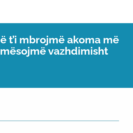
që t’i mbrojmë akoma më
e mësojmë vazhdimisht