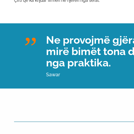
Çifti që ka krijuar firmën në njërën nga serat.
Ne provojmë gjër
mirë bimët tona 
nga praktika.
Sawar