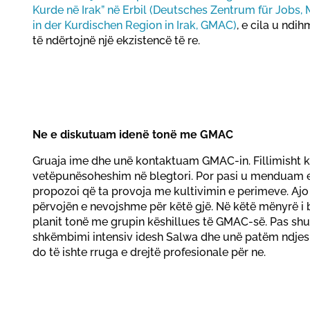
Kurde në Irak” në Erbil (Deutsches Zentrum für Jobs, 
in der Kurdischen Region in Irak, GMAC)
, e cila u ndi
të ndërtojnë një ekzistencë të re.
Ne e diskutuam idenë tonë me GMAC
Gruaja ime dhe unë kontaktuam GMAC-in. Fillimisht k
vetëpunësoheshim në blegtori. Por pasi u menduam 
propozoi që ta provoja me kultivimin e perimeve. Ajo
përvojën e nevojshme për këtë gjë. Në këtë mënyrë i
planit tonë me grupin këshillues të GMAC-së. Pas sh
shkëmbimi intensiv idesh Salwa dhe unë patëm ndjesin
do të ishte rruga e drejtë profesionale për ne.