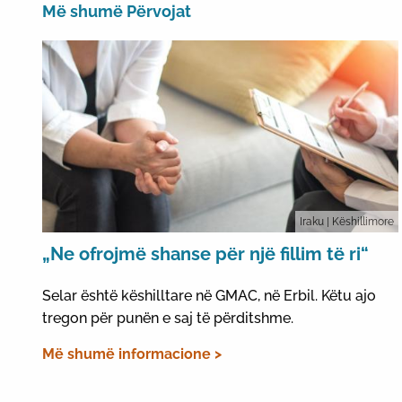
Më shumë Përvojat
Iraku
| Këshillimore
„Ne ofrojmë shanse për një fillim të ri“
Selar është këshilltare në GMAC, në Erbil. Këtu ajo
tregon për punën e saj të përditshme.
Më shumë informacione >