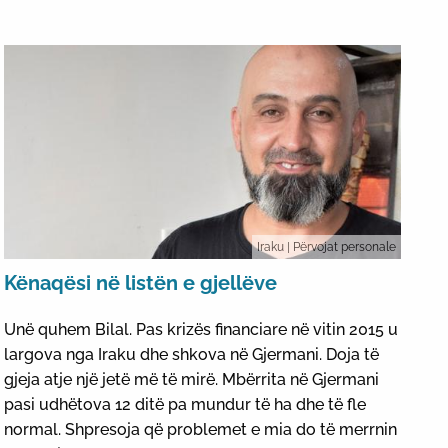
Iraku
| Përvojat personale
Kënaqësi në listën e gjellëve
Unë quhem Bilal. Pas krizës financiare në vitin 2015 u
largova nga Iraku dhe shkova në Gjermani. Doja të
gjeja atje një jetë më të mirë. Mbërrita në Gjermani
pasi udhëtova 12 ditë pa mundur të ha dhe të fle
normal. Shpresoja që problemet e mia do të merrnin