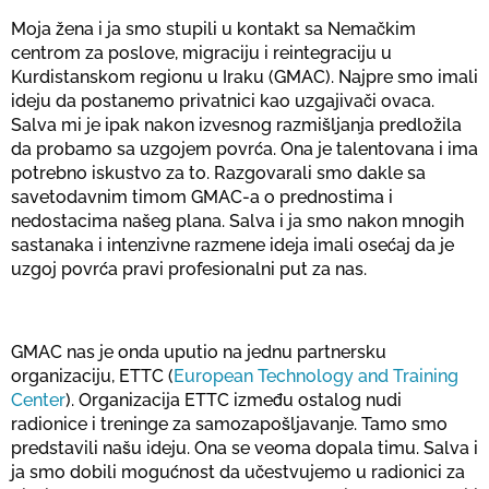
Moja žena i ja smo stupili u kontakt sa Nemačkim
centrom za poslove, migraciju i reintegraciju u
Kurdistanskom regionu u Iraku (GMAC). Najpre smo imali
ideju da postanemo privatnici kao uzgajivači ovaca.
Salva mi je ipak nakon izvesnog razmišljanja predložila
da probamo sa uzgojem povrća. Ona je talentovana i ima
potrebno iskustvo za to. Razgovarali smo dakle sa
savetodavnim timom GMAC-a o prednostima i
nedostacima našeg plana. Salva i ja smo nakon mnogih
sastanaka i intenzivne razmene ideja imali osećaj da je
uzgoj povrća pravi profesionalni put za nas.
GMAC nas je onda uputio na jednu partnersku
organizaciju, ETTC (
European Technology and Training
Center
). Organizacija ETTC između ostalog nudi
radionice i treninge za samozapošljavanje. Tamo smo
predstavili našu ideju. Ona se veoma dopala timu. Salva i
ja smo dobili mogućnost da učestvujemo u radionici za