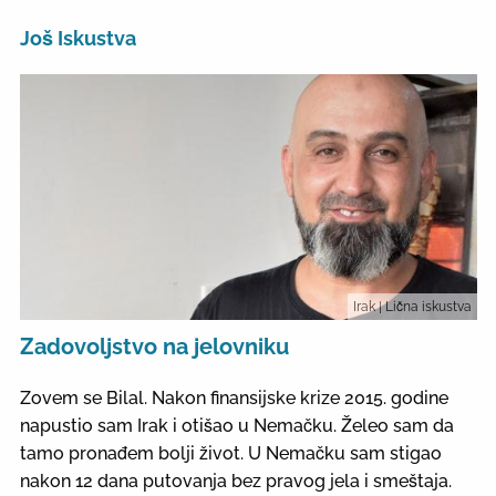
Još Iskustva
Irak
| Lična iskustva
Zadovoljstvo na jelovniku
Zovem se Bilal. Nakon finansijske krize 2015. godine
napustio sam Irak i otišao u Nemačku. Želeo sam da
tamo pronađem bolji život. U Nemačku sam stigao
nakon 12 dana putovanja bez pravog jela i smeštaja.