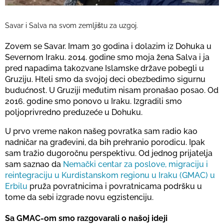
Savar i Salva na svom zemljištu za uzgoj.
Zovem se Savar. Imam 30 godina i dolazim iz Dohuka u
Severnom Iraku. 2014. godine smo moja žena Salva i ja
pred napadima takozvane Islamske države pobegli u
Gruziju. Hteli smo da svojoj deci obezbedimo sigurnu
budućnost. U Gruziji međutim nisam pronašao posao. Od
2016. godine smo ponovo u Iraku. Izgradili smo
poljoprivredno preduzeće u Dohuku.
U prvo vreme nakon našeg povratka sam radio kao
nadničar na građevini, da bih prehranio porodicu. Ipak
sam tražio dugoročnu perspektivu. Od jednog prijatelja
sam saznao da
Nemački centar za poslove, migraciju i
reintegraciju u Kurdistanskom regionu u Iraku (GMAC) u
Erbilu
pruža povratnicima i povratnicama podršku u
tome da sebi izgrade novu egzistenciju.
Sa GMAC-om smo razgovarali o našoj ideji