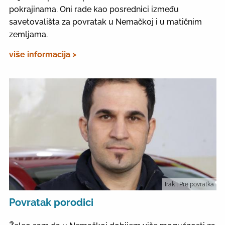
pokrajinama. Oni rade kao posrednici između
savetovališta za povratak u Nemačkoj i u matičnim
zemljama.
više informacija >
Irak
| Pre povratka
Povratak porodici