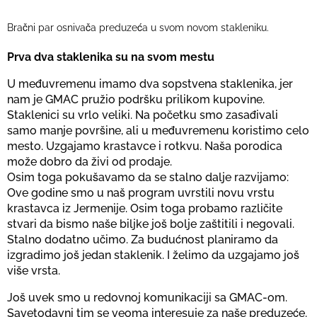
Bračni par osnivača preduzeća u svom novom stakleniku.
Prva dva staklenika su na svom mestu
U međuvremenu imamo dva sopstvena staklenika, jer
nam je GMAC pružio podršku prilikom kupovine.
Staklenici su vrlo veliki. Na početku smo zasađivali
samo manje površine, ali u međuvremenu koristimo celo
mesto. Uzgajamo krastavce i rotkvu. Naša porodica
može dobro da živi od prodaje.
Osim toga pokušavamo da se stalno dalje razvijamo:
Ove godine smo u naš program uvrstili novu vrstu
krastavca iz Jermenije. Osim toga probamo različite
stvari da bismo naše biljke još bolje zaštitili i negovali.
Stalno dodatno učimo. Za budućnost planiramo da
izgradimo još jedan staklenik. I želimo da uzgajamo još
više vrsta.
Još uvek smo u redovnoj komunikaciji sa GMAC-om.
Savetodavni tim se veoma interesuje za naše preduzeće.