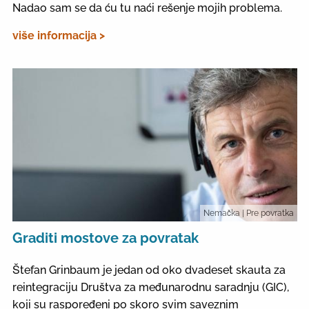
Nadao sam se da ću tu naći rešenje mojih problema.
više informacija >
Nemačka
| Pre povratka
Graditi mostove za povratak
Štefan Grinbaum je jedan od oko dvadeset skauta za
reintegraciju Društva za međunarodnu saradnju (GIC),
koji su raspoređeni po skoro svim saveznim