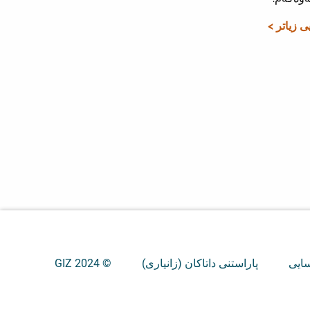
یی زیاتر >
سایی
پاراستنی داتاکان (زانیاری)
© GIZ 2024