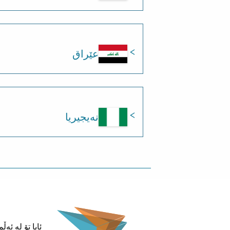
عێراق
نەیجیریا
ئایا تۆ لە ئە