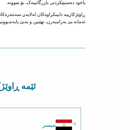
یاخود دەستپێکردنی بازرگانییەک، بۆ نموونە.
ڕاوێژکارییە دابینکراوەکان لەلایەن سەنتەرەکا
ئەمانە بێ بەرامبەرن، نهێنین و بەبێ پابەندبوونی
ئێمە ڕاوێژ
میسر