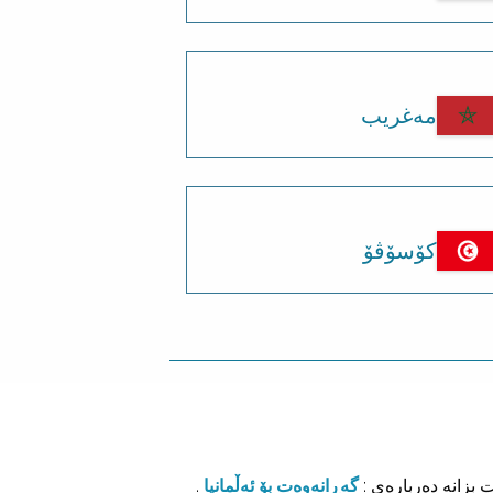
مەغریب
کۆسۆڤۆ
ت بزانە دەربارەی :
گەڕانەوەت بۆ ئەڵمانیا
.