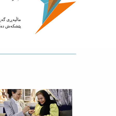
پێشکەش دەک