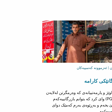
ن | ئەزموونە کەسییەکان
انێکی کارامە
وێژ و یارمەتییانەی کە وەرمگرتن لەلایەن
(PGFRC) وای کرد کە بتوانم بازرگانییەکەم
 بخەم و بەڕێوەی بەرم کەمێک دوای
ەوەکەم.