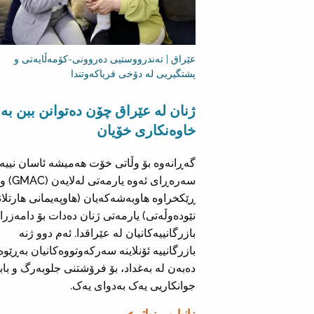
عێراق | تەندرووستیی دەروونی-کۆمەڵایەتی و
پشتگیریی لە دۆخی فریاکەوتندا
ژنان لە عێراق چۆن دەتوانن ببن بە
خاوەنکاری خۆیان
گەڕانەوە بۆ وڵاتی خۆت هەمیشە ئاسان نییە.
سەرەڕای ئەوە یارمەتی لەلایەن (GMAC) و
ڕێکخراوە هاوبەشەکەیان (هاوپەیمانی هارتلا
نێودەوڵەتی) یارمەتی ژنان دەدات بۆ دامەزرا
بازرگانییەکانیان لە عێراقدا. ئەم دوو ژنە
بازرگانییە ئۆنلاینە سەرکەوتووەکانیان بەڕێوە
دەبەن لە بەغداد، بۆ فرۆشتنی جلوبەرگ و باب
جوانکاریی یەک بەدوای یەک.
زانیاریی زیاتر >