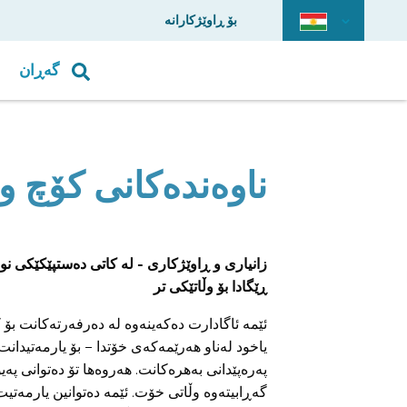
بۆ ڕاوێژکارانە
گەڕان
ناوەندەکانی کۆچ و
زانیاری و ڕاوێژکاری - لە کاتی دەستپێکێکی ن
ڕێگادا بۆ وڵاتێکی تر
ئێمە ئاگادارت دەکەینەوە لە دەرفەرتەکانت بۆ کۆ
یاخود لەناو هەرێمەکەی خۆتدا – بۆ یارمەتیدانت
پەرەپێدانی بەهرەکانت. هەروەها تۆ دەتوانی پەی
گەڕابیتەوە وڵاتی خۆت. ئێمە دەتوانین یارمەتیت