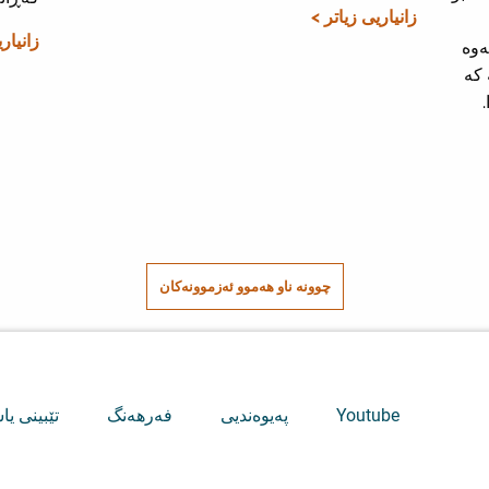
زانیاریی زیاتر >
زانیار
ەوە
 کە
چوونە ناو هەموو ئەزموونەکان
Youtube
پەیوەندیی
فەرهەنگ
تێبینی یا