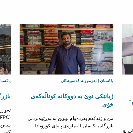
پاکستان | ئەزموونە کەسییەکان
پاکستا
ژیانێکی نوێ بە دووکانە کوتاڵەکەی
بازرگ
"
خۆی
ئەو ڕا
من و ژنەکەم بەردەوام بووین لە بەڕێوەبردنی
سەرپێ
بازرگانییەکەمان لە ماوەی پەتای کۆرۆنادا.
ت بۆ
گەڕان