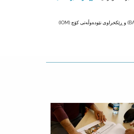
ماڵپەڕی گەڕانەوە لە ئەڵمانیا لەلایەن نووسینگەی فیدراڵی بۆ کۆچ و پەنابەران (BAMF) و ڕێکخراوی نێودەوڵەتی کۆچ (IOM)