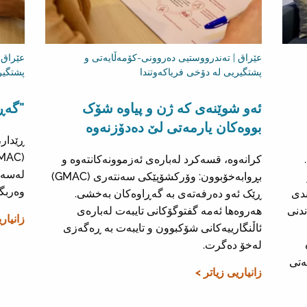
عێراق | تەندرووستیی دەروونی-کۆمەڵایەتی و
عێراق 
پشتگیریی لە دۆخی فریاکەوتندا
پشتگیر
ئەو شوێنەی کە ژن و پیاوە شۆک
"گەڕ
بووەکان یارمەتی لێ دەدۆزنەوە
کرانەوە، قسەکرد لەبارەی ئەزموونەکانتەوە و
لەسەر
بڕوابەخۆبوون: وۆرکشۆپێکی سەنتەری (GMAC)
وەربگرن
ندی
ڕێک ئەو دەرفەتەی بە گەڕاوەکان بەخشی.
ندنی
هەروەها ئەمە گفتوگۆکانی تایبەت لەبارەی
زانیار
ئاڵنگارییەکانی شۆکبوون و تایبەت بە ڕەگەزی
لەخۆ دەگرت.
ەتی
زانیاریی زیاتر >