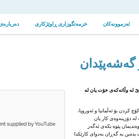
ئەزموونەکان
خزمەتگوزاری ڕاوێژکاری
دەربارەی 
 گەشەپێدان
وێ لە وڵاتەکەی خۆت یان لە
چ کردن بۆ ئەڵمانیا و ئەوروپا،
 لە دۆزینەوەی کار یان
ent supplied by
YouTube
وەندیمان پێوە بکەی ئەگەر
 بدەین بە گەڕان بەدوای کارێکدا