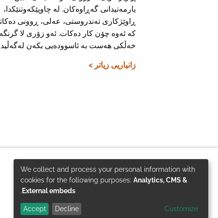
یارمەتیدانی گەڕاوەکان. لە چاوپێکەوتنێکدا،
ڕاوێژکاری تەندروستی، عەلی، ڕوونی دەکات
کە ئەوە چۆن کار دەکات. ئەو زۆری لا گرنگە
خەڵکی هەست بە ئاسوودەیی بکەن لەگەڵیدا.
زانیاریی زیاتر >
بە پێی داوای
ئەنجام دراوە لە لایەن
We collect and process your personal information with
Use
cookies for the following purposes:
Analytics, CMS &
.
External embeds
of
Accept
Decline
Customize