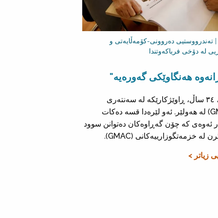
| تەندرووستیی دەروونی-کۆمەڵایەتی و
یی لە دۆخی فریاکەوتندا
انەوە هەنگاوێکی گەورەیە"
ڕێدار، ٣٤ ساڵ، ڕاوێژکارێکە لە سەنتەری
(GMAC) لە هەولێر. ئەو لێرەدا قسە دەکات
 ئەوەی کە چۆن گەڕاوەکان دەتوانن سوود
 لە خزمەتگوزارییەکانی (GMAC).
یی زیاتر >