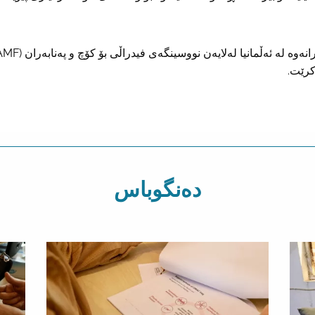
رێت.
دەنگوباس