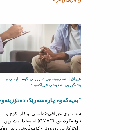
عێراق | تەندرووستیی دەروونی-کۆمەڵایەتی و
پشتگیریی لە دۆخی فریاکەوتندا
"بەیەکەوە چارەسەرێک دەدۆزینەوە
سەنتەری عێراقی-ئەڵمانی بۆ کار، کۆچ و
ئاوێتەکردنەوە (GMAC) لە بەغدا، باشترین
ڕاوێژکاریی دەروونی-کۆمەڵایەتی دابین دەکا