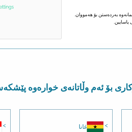
ettings
نمانەوە بەردەستن بۆ هەمووان.
 یاسایین.
کاری بۆ ئەم وڵاتانەی خوارەوە پێشک
غانا