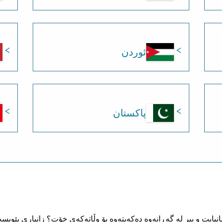
ئوردن
پاکستان
ڵمانیایت و بیر لە گەڕانەوە دەکەیتەوە بۆ وڵاتەکەی خۆت؟ زانیاری پێویس