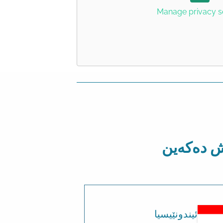
Manage privacy s
ەش دەکەین
ئیندونێیسیا