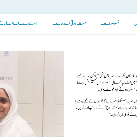
خبرات
مشاورتی خدمات
اسٹارٹ فائنڈر کے ذ
آن لائن اسٹور (دکان) کھولنا چاہتی تھی لیکن یہ کیسے
ہیں تھا۔ پاکستانی – جرمن فیسلیٹیشن اینڈ
ں شامل ہونے کی دعوت دی۔
کیا سکھایا جائے گا؟ انہوں نے مجھے بتایا
روبار کیسے شروع کرتے اور چلاتے ہیں،
نے فوری ہاں کردی۔"