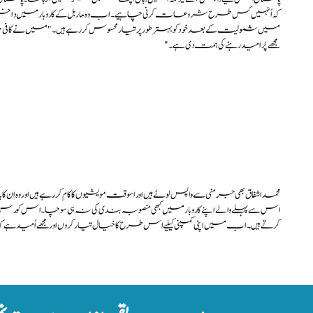
کہ اُنہیں کس طرح شروعات کرنی چاہیے۔ اب وہ ماربل کے کاروبار میں داخل ہون
میں شمولیت کے بعد خود کو بہتر طور پر تیار محسوس کررہے ہیں۔ "میں نے کا
مجھے پُرامید رہنے کی ہمت دی ہے۔"
محمد اشفاق بھی جرمنی سے واپس لوٹے ہیں اوراسوقت مویشیوں کا کام کررہے ہیں اور وہ اِن ک
اس سے پہلے والے اپنے کاروبار میں کبھی منصوبہ بندی کی نہ ہی سوچا۔اس کورس نے م
کرتے ہیں۔ اب میں اپنی کمپنی کیلیے اس طرح کا خیال تیار کروں اور مجھے اُمید ہے کہ 