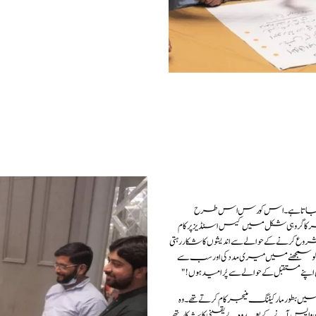
2 مشیران کی جانب سے پڑھایا جاتا ہے۔ اس کورس اس طرح
گروہی شکل میں کیس اسٹڈیز پر کام
روع کرنے کے حوالے سے اندیشوں کا شکار رہتی
کو سمجھنے میں میری مدد کی اور سب سے
ے مستقبل کے حوالے سے پُرامید ہوں!"
طور مارکیٹنگ منیجر کام کرتے تھے۔ وہ
 واپس آنے کے بعد وہ بے یقینی کا شکار تھے