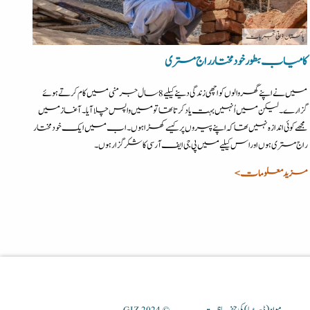
پاکستان
| ذاتی تجربات
کامیاب بطور خود مختار راج مستری
میں نے اپنے گھر والوں کو اچھی زندگی دینے کیلیے 8 سال جرمنی میں کام کرتے ہوئے
گزارے ۔ لیکن میں اُنہیں بہت یاد کرتا تھا تو میں واپس چلا آیا۔ آغاز میں
مجھے کوئی اندازہ نہیں تھا کہ اپنے پیروں پر کیسے کھڑا ہوں۔ اب میں ایک خود مختار
راج مستری ہوں اور اس کیلیے میں پی جی ایف آر سی کا شکرگزار ہوں۔
مزید معلومات >