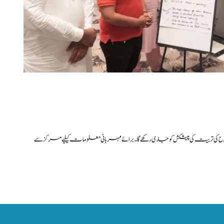
ی تربیت کی پیشکش کو جاری رکھے گا۔ برائے مہربانی معلومات کیلیے مرکز سے