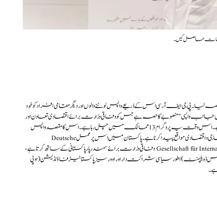
معلومات حاصل کیں۔
ورس میں حصہ لیا۔ پی جی ایف آر سی اس کے ذریعے واپس لوٹنے والوں اور دیگر مقامی افراد کو خود
ی جانب واپسی" منصوبے کا حصہ ہے جس کو وفاقی وزارت برائے اقتصادی تعاون اور
ترقی (بی ایم زیڈ) کی جانب سے چلایا جارہا ہے۔ اس وقت یہ پروگرام 13 ممالک میں چل رہا ہے۔ اس کا مقصد واپس
لوٹنے والے تارکین وطن اور مقامی افراد کیلیے سماجی و اقتصادی مواقع پیدا کرنا ہے۔ پاکستان میں اس پر عمل Deutsche
Gesellschaft für Internationale Zusammenarbeit (GIZ) GmbH وفاقی وزارت برائے سمندر پار پاکستانی کے ساتھ کرتا ہے،
رس ڈویلپمنٹ) بطور سیاسی شراکت دار اور اوورسیز پاکستانیز فاؤنڈیشن(او پی
ے۔