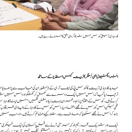
کاروباری تربیتی کورس میں شرکا گروہی مشق کا مزہ لے رہے ہیں۔
انٹرایکٹیو(باہمی/ملکر)تربیت کیس اسٹڈیز کے ساتھ
جدید کاروباری تربیت کا کورس پی جی ایف آر سی کے 
ترتیب دیا گیا کہ اس میں ایک دوسرے سے کھل کر گفتگو ہو،اس میں شرکا 
کرتے ہیں۔ کورس کے اختتام پر زاہدہ عمران بہت زیادہ مطمئن تھیں: "میں اپنا کاروبار ش
تھی لیکن اس کورس نے مجھے اعتماد دیا۔ اس کورس نے کاروبارکے بنیادی طریقوں 
بڑھ کراس نے مجھے سکھایا کہ صارف سے رشتہ کیسے قائم کرتے ہیں۔ اور اب میں اپن
ایک اور شریک محمد رحیم جو کہ جرمنی آنے سے قبل پاکستان کی ایک فیکٹری میں ب
پاکستان اس لیے واپس آئے کیونکہ اُنہیں وہاں اپنا مستقبل نظر نہیں آرہا تھا۔ پاکستان