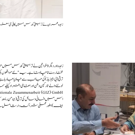
زاہدہ عمران نے تربیتی کورس میں کافی نئی 
زاہدہ اور دیگر 9 خواتین نے تربیتی ک
مختار بنانا چاہتا ہے۔ یہ "نئے مواقعوں ک
اس میں انسانی وسائل کی ترقی (ہیومن ریسو
ایف) بطور عملی شراکت دار شامل ہ