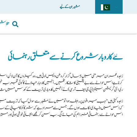
مشیران کے لیے
تلاش
نئے کاروبار شروع کرنے سے متعلق رہنمائی
زاہدہ عمران جرمنی میں 5 سال گزار کر وطن واپس لوٹی ہیں۔ وہ کپڑوں کا 
کرنا ہے اس حوالے سے بے یقینی کا شکار تھیں۔ اُنہیں کاروبار چلانے کا کوئی تجربہ ن
ری انٹی گریشن سینٹر (پی جی ایف آر سی) نے اُنہیں کاروباری تربیت کے کورس می
زاہدہ کہتی ہیں"جب میرا فون پر رابطہ ہوا تو میں نے مشیر سے سوال کیا کہ تربیت میں 
کہ اس میں بنیادی نکات ہوں گے۔ جس سے مراد ہے کہ شرکا کو کامیابی کے ساتھ کا
اس حوالے سے رہنمائی فراہم کی جائے گی۔ یہ سن کر مجھے انتہائی خوشی ہوئی اور میں 