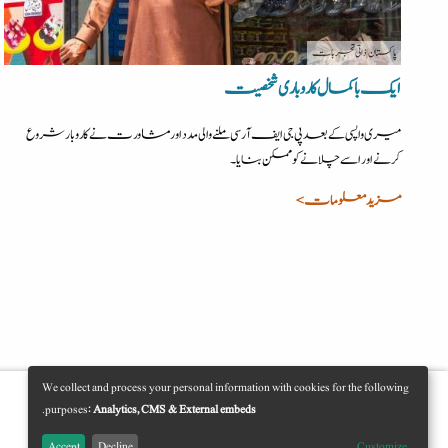
پاکستان
| ذاتی تجربات
ایک باکمال کاروباری شخصیت
میری واپسی کے بعد پی جی ایف آر سی ملنے والی مدد اور مشاورت نے کاروبار شروع
کرنے اور اسے چلانے کو ممکن بنایا۔
مزید معلومات >
We collect and process your personal information with cookies for the following
Use
.
purposes:
Analytics, CMS & External embeds
کسی کی جانب سے
فراہم کردہ
Accept
Decline
Customize