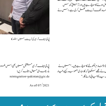
ے کا سوچ رہے ہیں اور تربیتی کورس
فی حد تک تربیت مکمل کرلی ہے۔ اس نے
پی جی ایف آر سی کی تربیت میں شرکا
ا باڑا(فارم) کھولنے کا سوچ رہے ہیں۔"میں نے
پی جی ایف آر سی مستقبل میں بھی اس طرح ک
جھے سکھایا کہ کاروباری منصوبہ کیسے تیار
بذریعہ ای میل رابطہ کریں:
یہ کامیابی لائے گا۔"
reintegration-pakistan@giz.de
As of: 07/2021