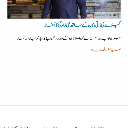
پاکستان
| ذاتی تجربات
کپڑے کی ذاتی دکان کے ساتھ نئی زندگی کا آغاز
میری اہلیہ اور میں نے کووِڈ-19 کی وبا کے دوران بھی اپنے کاروبار کو جاری رکھا۔
مزید معلومات >