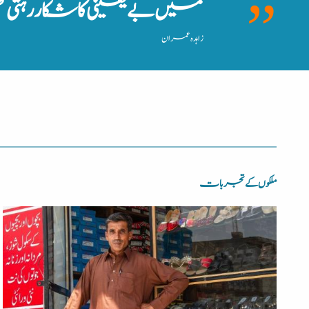
میں بے یقینی کا شکار رہتی 
زاہدہ عمران
ملکوں کے تجربات