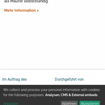
als Maurer selbstständig.
Mehr Information >
Im Auftrag des
Durchgeführt von
We collect and process your personal information with cookies
Use
for the following purposes:
Analysen, CMS & External embeds
.
Anpassen
Ablehnen
Akzeptieren