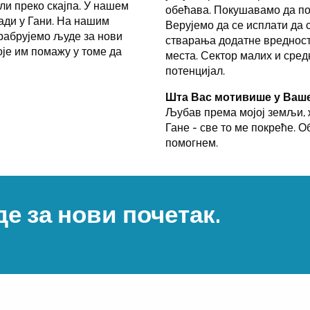
или преко скајпа. У нашем
обећава. Покушавамо да п
ади у Гани. На нашим
Верујемо да се исплати да
рабрујемо људе за нови
стварања додатне вредности
је им помажу у томе да
места. Сектор малих и сред
потенцијал.
Шта Вас мотивише у Ваш
Љубав према мојој земљи, ж
Гане - све то ме покреће. 
помогнем.
е за нови почетак.