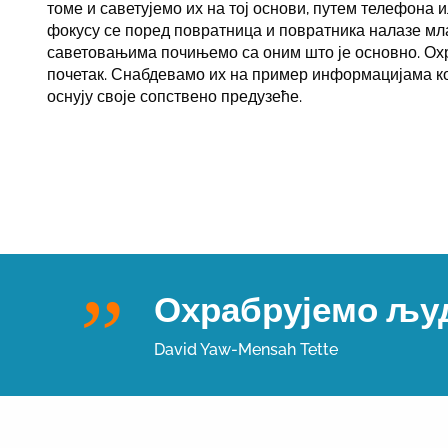
томе и саветујемо их на тој основи, путем телефона 
фокусу се поред повратница и повратника налазе мл
саветовањима почињемо са оним што је основно. Ох
почетак. Снабдевамо их на пример информацијама ко
оснују своје сопствено предузеће.
Охрабрујемо људ
David Yaw-Mensah Tette