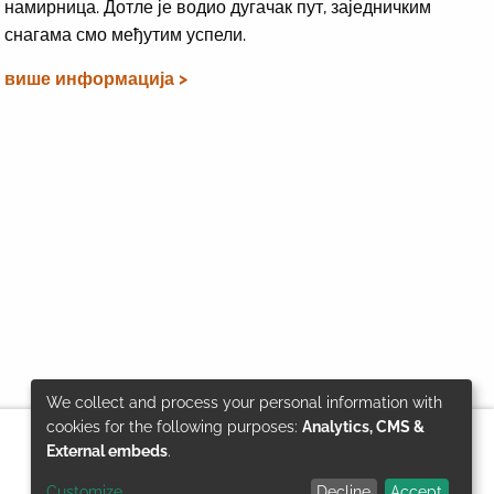
намирница. Дотле је водио дугачак пут, заједничким
снагама смо међутим успели.
више информација >
We collect and process your personal information with
Use
cookies for the following purposes:
Analytics, CMS &
External embeds
.
of
Customize
Decline
Accept