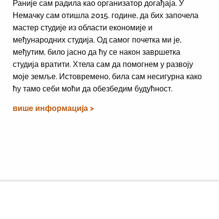
Раније сам радила као организатор догађаја. У
Немачку сам отишла 2015. године, да бих започела
мастер студије из области економије и
међународних студија. Од самог почетка ми је,
међутим, било јасно да ћу се након завршетка
студија вратити. Хтела сам да помогнем у развоју
моје земље. Истовремено, била сам несигурна како
ћу тамо себи моћи да обезбедим будућност.
више информација >