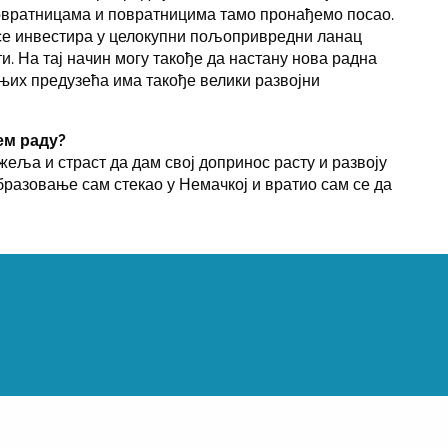
овратницама и повратницима тамо пронађемо посао.
 се инвестира у целокупни пољопривредни ланац
. На тај начин могу такође да настану нова радна
њих предузећа има такође велики развојни
ем раду?
еља и страст да дам свој допринос расту и развоју
Образовање сам стекао у Немачкој и вратио сам се да