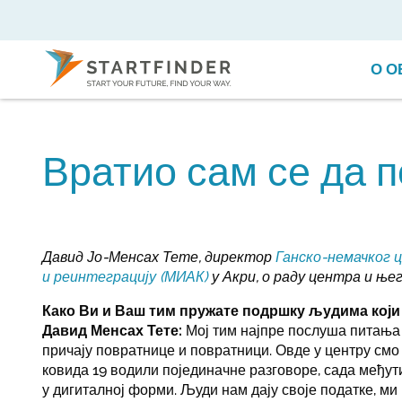
О О
Вратио сам се да 
Давид Јо-Менсах Тете, директор
Ганско-немачког ц
и реинтеграцију (МИАК)
у Акри, о раду центра и њег
Како Ви и Ваш тим пружате подршку људима који
Давид Менсах Тете:
Мој тим најпре послуша питања 
причају повратнице и повратници. Овде у центру смо
ковида 19 водили појединачне разговоре, сада међут
у дигиталној форми. Људи нам дају своје податке, м