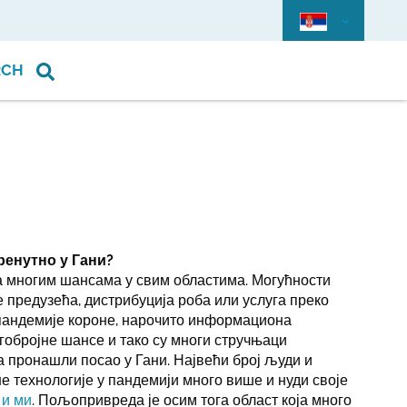
RCH
ренутно у Гани?
са многим шансама у свим областима. Могућности
 предузећа, дистрибуција роба или услуга преко
 пандемије короне, нарочито информациона
гобројне шансе и тако су многи стручњаци
 пронашли посао у Гани. Највећи број људи и
е технологије у пандемији много више и нуди своје
 и ми
. Пољопривреда је осим тога област која много