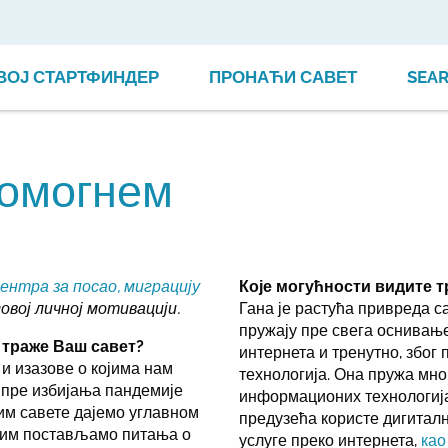
ВОЈ СТАРТФИНДЕР
ПРОНАЋИ САВЕТ
SEA
помогнем
ентра за посао, миграцију
Које могућности видите т
овој личној мотивацији.
Гана је растућа привреда 
пружају пре свега оснивање
 траже Ваш савет?
интернета и тренутно, због
и изазове о којима нам
технологија. Она пружа мно
 пре избијања пандемије
информационих технологија
им савете дајемо углавном
предузећа користе дигиталн
и им постављамо питања о
услуге преко интернета,
као