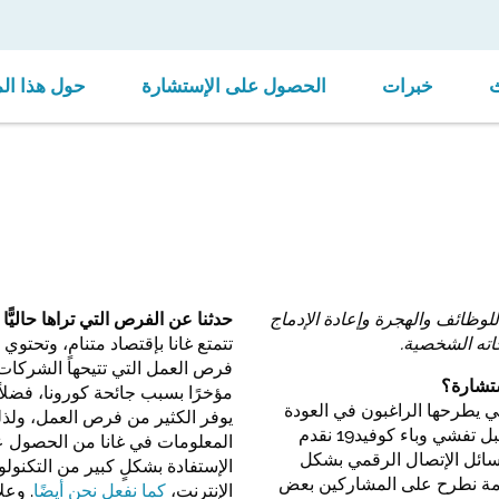
خبرات
الحصول على الإستشارة
حول هذا ال
للوظائف والهجرة وإعادة الإدماج
حدثنا عن الفرص التي تراها حاليًّا
اته الشخصية.
تتمتع غانا بإقتصاد متنامٍ، وتحتو
فرص العمل التي تتيحها الشركات ا
ستشارة؟
مؤخرًا بسبب جائحة كورونا، فضلا
ي يطرحها الراغبون في العودة
يوفر الكثير من فرص العمل، ولذ
إلى غانا كما يتعرف الفريق على التحديات التي يواجهونها. و كنا قبل تفشي وباء كوفيد19 نقدم
المعلومات في غانا من الحصول 
 وسائل الإتصال الرقمي بشكل
الإستفادة بشكلٍ كبير من التكنول
ازمة نطرح على المشاركين بعض
الإنترنت،
كما نفعل نحن أيضًا
. وعل