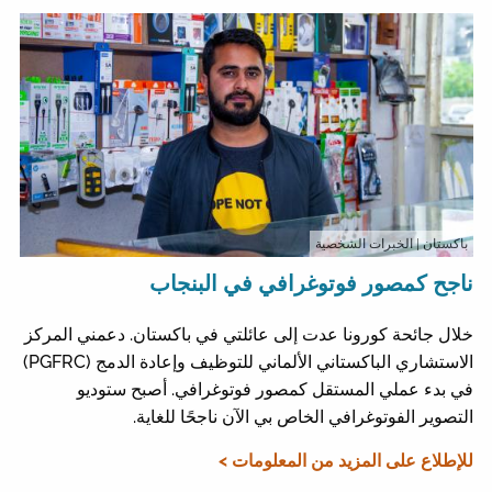
باكستان
| الخبرات الشخصية
ناجح كمصور فوتوغرافي في البنجاب
خلال جائحة كورونا عدت إلى عائلتي في باكستان. دعمني المركز
الاستشاري الباكستاني الألماني للتوظيف وإعادة الدمج (PGFRC)
في بدء عملي المستقل كمصور فوتوغرافي. أصبح ستوديو
التصوير الفوتوغرافي الخاص بي الآن ناجحًا للغاية.
للإطلاع على المزيد من المعلومات >