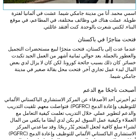
for this site.
اسمي محمد. أنا من مدينة جامكي شيما. عشت في ألمانيا لفترة
طويلة. عملت هناك في وظائف مختلفة، في المطاعم، في موقع
البناء. لكنني شعرت بالوحدة. كنت أفتقد عائلتي.
تأكيد
فتحت متاجرًا في باكستان
عندما عدت إلى باكستان، فتحت متجرًا لبيع مستحضرات التجميل
والعطور بالجملة. بعد حوالي ثمانية أشهر من العمل الجيد تكبدت
خسائر. كان ذلك بسبب جائحة كورونا. لكن كان لا يزال لدي بعض
المال لبدء عمل تجاري آخر. فتحت محل بقالة صغير في مدينة
جامكي شيما.
أصبحت ناجحًا مع الدعم
ثم أخبرني أحد الأصدقاء عن المركز الاستشاري الباكستاني الألماني
للتوظيف وإعادة الدمج (PGFRC). فتواصلت معهم. تلقيت التدريب
والدعم لتطوير عملي. خلال التدريب تعلمت كيفية التعامل مع
العملاء وكيفية عمل السوق. لم يكن لدي أيضًا ما يكفي من المال
لشراء سلع كافية لجعل المتجر يُدّر ربحًا. وقد ساعدني المركز
الاستشاري الباكستاني الألماني للتوظيف وإعادة الدمج (PGFRC)