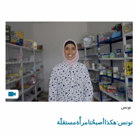
تونس
تونس:هكذاأصبحُتامرأًةمستقلًة