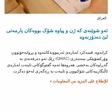
العراق
ئەو شوێنەی کە ژن و پیاوە شۆک بووەکان یارمەتی
لێ دەدۆزنەوە
کرانەوە، قسەکرد لەبارەی ئەزموونەکانتەوە و بڕوابەخۆبوون:
وۆرکشۆپێکی سەنتەری (GMAC) ڕێک ئەو دەرفەتەی بە
گەڕاوەکان بەخشی. هەروەها ئەمە گفتوگۆکانی تایبەت لەبارەی
ئاڵنگارییەکانی شۆکبوون و تایبەت بە ڕەگەزی لەخۆ دەگرت.
للإطلاع على المزيد من المعلومات >