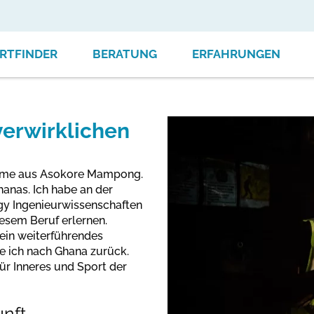
RTFINDER
BERATUNG
ERFAHRUNGEN
verwirklichen
komme aus Asokore Mampong.
Ghanas. Ich habe an der
y Ingenieurwissenschaften
iesem Beruf erlernen.
 ein weiterführendes
 ich nach Ghana zurück.
ür Inneres und Sport der
unft