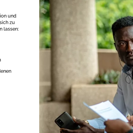
ion und
sich zu
n lassen:
n
denen