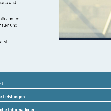
mierte und
smaßnahmen
onalen und
e ist
kt
e Leistungen
eiche Informationen