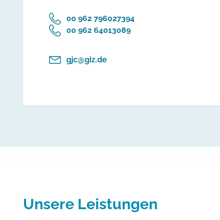
‎00 962 796027394
‎00 962 64013089
gjc@giz.de
Unsere Leistungen