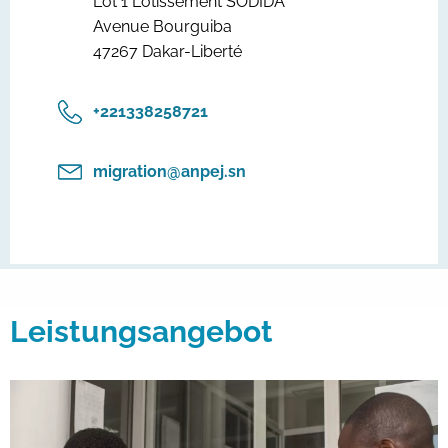
Lot 1 Lotissement SODIDA
Avenue Bourguiba
47267 Dakar-Liberté
‎+221338258721
migration@anpej.sn
Leistungsangebot