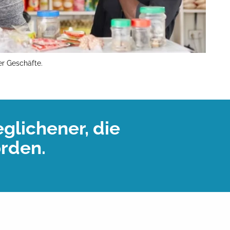
r Geschäfte.
glichener, die
orden.