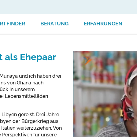
RTFINDER
BERATUNG
ERFAHRUNGEN
t als Ehepaar
u Munaya und ich haben drei
 uns von Ghana nach
rück in unserem
ei Lebensmittelläden
 Libyen gereist. Drei Jahre
Libyen der Bürgerkrieg aus
 Italien weiterzuziehen. Von
This link o
 Perspektiven für unsere