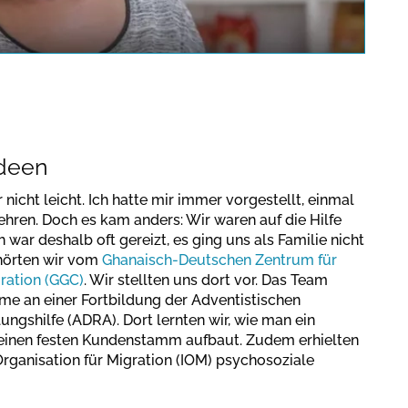
a protection regulations valid
for this site.
Bestätigen
Ideen
nicht leicht. Ich hatte mir immer vorgestellt, einmal
hren. Doch es kam anders: Wir waren auf die Hilfe
war deshalb oft gereizt, es ging uns als Familie nicht
hörten wir vom
Ghanaisch-Deutschen Zentrum für
ration (GGC)
. Wir stellten uns dort vor. Das Team
me an einer Fortbildung der Adventistischen
ngshilfe (ADRA). Dort lernten wir, wie man ein
 einen festen Kundenstamm aufbaut. Zudem erhielten
 Organisation für Migration (IOM) psychosoziale