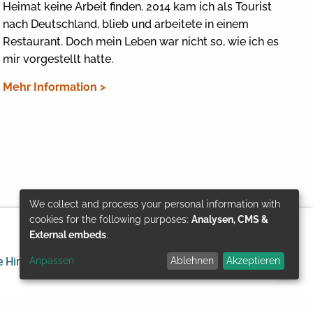
Heimat keine Arbeit finden. 2014 kam ich als Tourist
nach Deutschland, blieb und arbeitete in einem
Restaurant. Doch mein Leben war nicht so, wie ich es
mir vorgestellt hatte.
Mehr Information >
We collect and process your personal information with
Use
cookies for the following purposes:
Analysen, CMS &
External embeds
.
of
Anpassen
Ablehnen
Akzeptieren
e Hinweise
Datenschutz
© GIZ 2024
personal