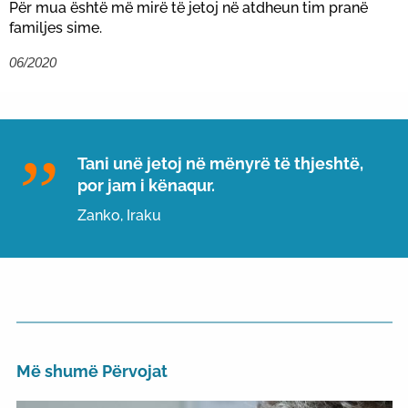
Për mua është më mirë të jetoj në atdheun tim pranë
familjes sime.
06/2020
Tani unë jetoj në mënyrë të thjeshtë,
por jam i kënaqur.
Zanko, Iraku
Më shumë Përvojat