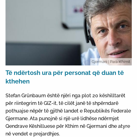
Gjermani
| Para kthimit
Të ndërtosh ura për personat që duan të
kthehen
Stefan Grünbaum është njëri nga plot 20 këshilltarët
për riintegrim të GIZ-it, të cilët janë të shpërndarë
pothuajse nëpër të gjithë landet e Republikës Federale
Gjermane. Ata punojnë si një urë lidhëse ndërmjet
Qendrave Këshilluese për Kthim në Gjermani dhe atyre
në vendet e prejardhjes.