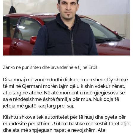
Zanko në punishten dhe lavanderinë e tij në Erbil.
Disa muaj më vonë ndodhi diçka e tmerrshme. Dy shokë
të mi në Gjermani morën lajm që u kishin vdekur nënat,
atje larg në atdhe. Në atë moment u ndërgjegjësova se
sa e rëndësishme është familja për mua. Nuk doja të
jetoja më gjatë kaq larg prej saj.
Kështu shkova tek autoritetet për të huaj dhe pyeta për
mundësitë për kthim. U ulëm bashkë me këshilltarët atje
dhe ata më shpjeguan hapat e nevojshëm. Ata