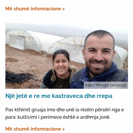
Më shumë informacione >
Iraku
| Përvojat personale
Një jetë e re me kastraveca dhe rrepa
Pas kthimit gruaja ime dhe unë ia nisëm përsëri nga e
para: kultivimi i perimeve është e ardhmja jonë.
Më shumë informacione >