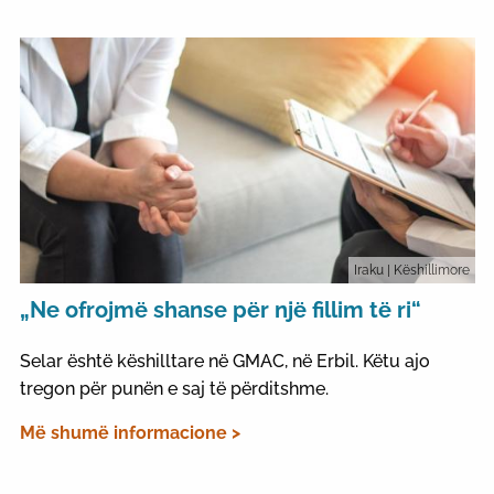
Iraku
| Këshillimore
„Ne ofrojmë shanse për një fillim të ri“
Selar është këshilltare në GMAC, në Erbil. Këtu ajo
tregon për punën e saj të përditshme.
Më shumë informacione >