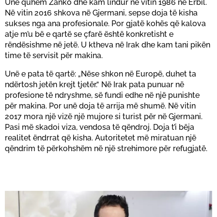
Unë quhem Zanko dhe kam lindur në vitin 1986 në Erbil.
Në vitin 2016 shkova në Gjermani, sepse doja të kisha
sukses nga ana profesionale. Por gjatë kohës që kalova
Konfirmo
atje m’u bë e qartë se çfarë është konkretisht e
rëndësishme në jetë. U ktheva në Irak dhe kam tani pikën
time të servisit për makina.
Unë e pata të qartë: „Nëse shkon në Europë, duhet ta
ndërtosh jetën krejt tjetër.“ Në Irak pata punuar në
profesione të ndryshme, së fundi edhe në një punishte
për makina. Por unë doja të arrija më shumë. Në vitin
2017 mora një vizë një mujore si turist për në Gjermani.
Pasi më skadoi viza, vendosa të qëndroj. Doja t’i bëja
realitet ëndrrat që kisha. Autoritetet më miratuan një
qëndrim të përkohshëm në një strehimore për refugjatë.