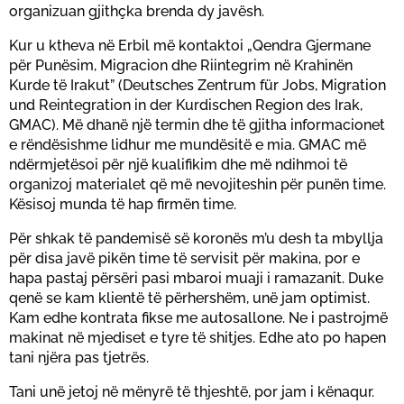
organizuan gjithçka brenda dy javësh.
Kur u ktheva në Erbil më kontaktoi „Qendra Gjermane
për Punësim, Migracion dhe Riintegrim në Krahinën
Kurde të Irakut” (Deutsches Zentrum für Jobs, Migration
und Reintegration in der Kurdischen Region des Irak,
GMAC). Më dhanë një termin dhe të gjitha informacionet
e rëndësishme lidhur me mundësitë e mia. GMAC më
ndërmjetësoi për një kualifikim dhe më ndihmoi të
organizoj materialet që më nevojiteshin për punën time.
Kësisoj munda të hap firmën time.
Për shkak të pandemisë së koronës m’u desh ta mbyllja
për disa javë pikën time të servisit për makina, por e
hapa pastaj përsëri pasi mbaroi muaji i ramazanit. Duke
qenë se kam klientë të përhershëm, unë jam optimist.
Kam edhe kontrata fikse me autosallone. Ne i pastrojmë
makinat në mjediset e tyre të shitjes. Edhe ato po hapen
tani njëra pas tjetrës.
Tani unë jetoj në mënyrë të thjeshtë, por jam i kënaqur.