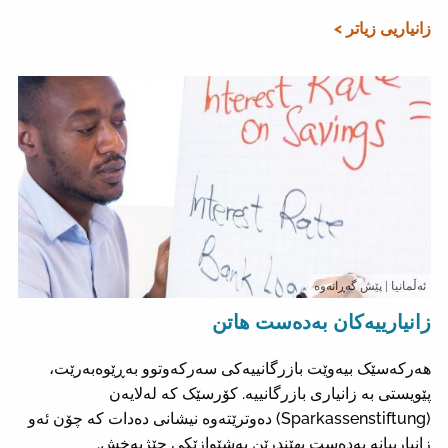
زانیاریی زیاتر >
ئەڵمانیا
| پێش گەڕانەوە
زانیارییەکان بەدەست هاتن
هەرکەسێک بیەوێت بازرگانییەکی سەرکەوتوو بەڕێوەبەرێت،
پێویستی بە زانیاری بازرگانییە. کۆرسێک کە لەلایەن
(Sparkassenstiftung) دەوترێتەوە نیشانی دەدات کە چۆن ئەو
زانیارییانە بەدەست بهێندرێن بەشێوازێکی چێژبەخش.