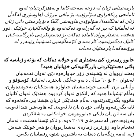
یارمەتیدانی ژنان لە دۆخە سەختەکاندا و بەهێزکردنیان: ئەوە
ئامانجی ڕێکخراوی سۆلوۆدییە بۆ مافی مرۆڤ (هاوسۆزی لەگەڵ
ژنان لە تەنگانەدا). سۆلوۆدی هاوبەشی GIZ ە بۆ یارمەتی دانی ژنان
لە ئەڵمانیا کە بیر لە گەڕانەوە دەکەنەوە بۆ وڵاتەکانیان. خولێکی دوو
هەفتە، بەشداربووان ئامادە دەکات بۆ دەستپێکردنی بازرگانییەکیان
کاتێک دەگەرێنەوە. کارمەندی کۆمەڵایەتیی ئەنتۆنینا ڕێینەرز لە
پڕۆسەکەدا یارمەتیان دەدات.
خاتوو ڕێینەرز، کێ بەشداری ئەو خولانە دەکات کە بۆ ئەو ژنانەیە کە
پلانی دەستپێکردنی بازرگانییەکی خۆیانیان هەیە؟
بەشداربووان لە پێشینەی زۆر جیاوازەوە دێن. ئەوان تەمەنیان
لەنێوان ٢٠ بۆ ٦٠ ساڵی دایەو خەڵکی نایجێریا، ئەلبانیا، کۆسۆڤۆ و
وڵاتانی ترن. ئاستی خوێندنیشیان جیاوازە: هەندێکیان نەخوێندەوارن،
بەڵام تێشیاندا هەیە کە زانکۆی تەواو کردووە. هەندێک لەوان کاتیان
هاتووە بگەڕێندرێنەوە، بەڵام هەندێکی تریان هێشتا بیردەکەنەوە کە
ئایە بگەڕێنەوە وڵاتی خۆیان یان نا. ئەوەی کە هاوبەشن تێیدا ئەوەیە
یان سەڵتن یان دایکی جیابووەوەن. خولەکانی مەشقکردن
بەڕێوەدەچن لە سەرەتای ٢٠١٩ ەوە، و تاکو ئێستا هەشت دانەمان
ئەنجام داوە. زۆرترین ژمارەی بەشداربووان بۆ هەر خولێک شەش
ژنە. ئەمە ڕێگەمان دەدات بە باشترین شێوە ڕێنماییان بکەین.