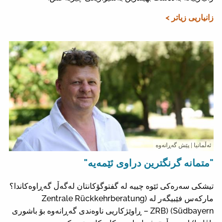
زانیاریی زیاتر >
ئەڵمانیا
| پێش گەڕانەوە
"متمانە گرنگترین دراوی ئێمەیە"
تیشکی سەرەکی ئێوە چییە لە گفتوگۆکانتان لەگەڵ گەڕاوەکاندا؟
مارکەس فێبیگەر لە (Zentrale Rückkehrberatung
Südbayern) (ZRB – ڕاوێژکاریی ناوەندی گەڕانەوە بۆ باشوری