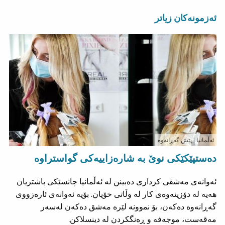
ئەزمونەکان زیاتر
ئەڵمانیا
| پێش گەڕانەوە
دەستپێکێکی نوێ بە شارەزاییەکی گواستراوە
ئەوانەی مەشقی کرداری دەبینن لە ئەڵمانیا چانسێکی باشتریان
هەیە لە دۆزینەوەی کار لە وڵاتی خۆیان. بۆیە ئەوانەی ئارەزووی
گەڕانەوە دەکەن، بۆ نموونە لێرە مەشق دەکەن لەسەر
مەقەست، موجەفە و ڕەنگکردن لە دینسلاکن.