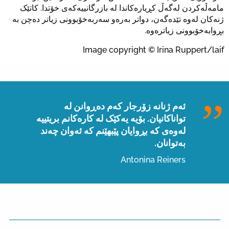
مامەڵەکردن لەگەڵ کڕیارەکاندا لە بازرگانییەکەی خۆتدا. کاتێک
ژنەکان لەوە تێدەگەن، دواتر بەرەو سەربەخۆبوونی زیاتر دەچن بە
بڕوابەخۆبوونی زیاترەوە.
Image copyright ©️ Irina Ruppert/laif
ئەم ژنانە زۆرجار کەم دەڕوانن لە
تواناکانیان. بۆیە یەکێک لە کارەکانم بریتییە
لەوەی کە بڕوایان پێبهێنم کە ئەوان چەند
بەتوانان.
Antonina Reiners