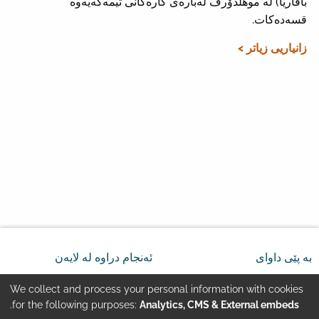
باڤاریا) لە موهڵدۆرف لەبارەی کارەکانی تیمەکەیەوە
قسەدەکات.
زانیاریی زیاتر >
بە پێی داوای
ئەنجام دراوە لە لایەن
We collect and process your personal information with cookies
Use
.
for the following purposes:
Analytics, CMS & External embeds