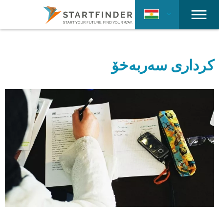
کرداری سەربەخۆ