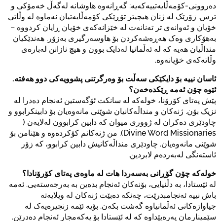
دەروونی-کۆمەڵایەتییەکەیە: گەڕانەوە هاوشانە لەگەڵ خەمۆکی و
ترس. زۆرێک لە ژنان هیچیتر تۆڕێکی کۆمەڵایەتیان نەماوە لە وڵاتی
خۆیان و ئەوانەی تر تەنانەت لە خێزانەکەی خۆیان ڕایان کردووە –
بەهۆکاری وەک هەڕەشەکردن بۆ هاوسەرگیری بەزۆر. هەندێکیان
منداڵیان هەیە کە لە ئەڵمانیا لەدایک بوون و هیچ نازانن لەبارەی
وڵاتەکەی خۆیانەوە.
ئاسان نییە بۆ دایکێکی سەڵت بۆ وەرگرتنی پشوویەکی دوو هەفتە.
ئێوە چۆن ئەمە ڕێکدەخەن؟
پێش پەتای کۆرۆنا، خولەکە لە سانکت ئۆگەستین ئەنجام دەدرا لە
نزیک بۆن. ژنەکان و منداڵەکانیان شوێنی مانەوەیان بۆ دابینکرابوو و
چاودێری دەکران لە ژووری میوان کە دابین کرابوون لەلایەن (
Divine Word Missionaries). من ژنەکانم کۆکردەوە و هێنامن بۆ
شوێنی مانەوەیان. چاودێری منداڵەکانیش دابین کرابوو، کە زۆر
ئاستەنگی لەبەردەم لابردین.
خولەکە چۆن گۆڕانی بەسەردا هات لە ماوەی پەتای کۆرۆنادا؟
لە ئێستادا، بە دڵنیایی، بۆنەکان ئەنجام بدەین بە بەرجەستەیی. ئەمە
باش نییە ئەنجامبدرێت، چەنکە دەبێت ژنەکان لە ویلایەتە
جیاوازەکانی ئەڵمانیاوە گەشت بکەن. بۆیە ئێمە زنجیرەیەک لە
سێمینارمان پەرەپێداوە کە لە ئێستادا بۆ یەکەمجار ئەنجام دەدرێن.