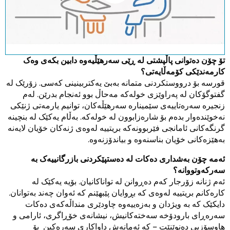
This link opens a YouTube video. Please
note the data protection regulations valid
for this site.
تۆ چۆن دەتوانی پاڵپشتی لە ڕێی سەرهێڵیەوە دابین بکەی وەک
کارمەندێکی کۆمەڵایەتی؟
قورسە بۆ درووستکردنی متمانە بەبێ یەکتربینینی کەسی. زۆرێک لە
دووبارە
گفتوگۆکان لە پەراوێزی خولەکە مەحاڵ بوو ئەنجام بدرێن. لەم
زنجیرە سەرەتاییەی سێمینارە سەرهێڵەکان، توانیم یارمەتی ژنێکی
نەخوێندەوار بدەم بۆ شارەزابوون لە خولەکە. بەڵام یەکێک لە بنچینە
گرنگەکانی ئامانجی فێربوونەکە بریتییە لەوەی ژنەکان خۆیان لایەنە
بەهێزەکانی خۆیان بناسنەوە و بیاندۆزنەوە.
ئەمە چۆن بەشداری دەکات لە دەستپێکردنی بازرگانییەک بە
سەرکەوتووانە؟
ئەم ژنانە زۆرجار کەم دەڕوانن لە تواناکانیان. بۆیە یەکێک لە
کارەکانم بریتییە لەوەی کە بڕوایان پێبهێنم کە ئەوان چەند بەتوانان.
دایکێک کە بە ویژدان و بەزەییەوە چاودێری منداڵەکەی دەکات
سەرەڕای بارودۆخە سەختەکانیش، نیشانەی خۆڕاگری، ئارامی و
هاوسۆزیی دەنوێنێت – کە ئەمانەش داواکاری سەرەکین بۆ