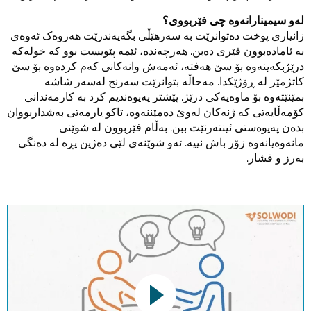
لەو سیمینارانەوە چی فێربووی؟
زانیاری پوخت دەتوانرێت بە سەرهێڵی بگەیەندرێت هەروەک ئەوەی
بە ئامادەبوون فێری دەبن. هەرچەندە، ئێمە پێویست بوو کە خولەکە
درێژبکەینەوە بۆ سێ هەفتە، ئەمەش وانەکانی کەم کردەوە بۆ سێ
کاتژمێر لە ڕۆژێکدا. مەحاڵە بتوانرێت سەرنج لەسەر شاشە
بمێنێتەوە بۆ ماوەیەکی درێژ. پێشتر پەیوەندیم کرد بە کارمەندانی
کۆمەڵایەتی کە ژنەکان لەوێ دەمێننەوە، تاکو یارمەتی بەشداربووان
بدەن پەیوەستی ئینتەرنێت ببن. بەڵام فێربوون لە شوێنی
مانەوەیانەوە زۆر باش نییە. ئەو شوێنەی لێی دەژین پڕە لە دەنگی
بەرز و فشار.