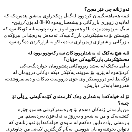
ئەو ژنانە چی فێر دەبن؟
ئێمە هەماهەنگیمان کردووە لەگەڵ ڕێکخراوی مەشق پێدەرەکە کە
لەلایەن ژووری بازرگانی و پیشەسازییەوە (IHK) لە بۆن/ڕێین-
سیگ بەڕێوەدەبرێت تاکو هەموو ئەو زانیاریە پێویستانە کۆبکاتەوە کە
پێویستن بۆ دەستپێکردنی بازرگانییەک. ئەمەش پەرەپێدانی بیرۆکەی
بازرگانی و شێوازی ژمێریاری سادە تاکو بەبازاڕکردن دەگرێتەوە.
ئایە هیچ یەکێک لە بەشداربووەکان سەرکەوتوو بووە لە
دەستپێکردنی بازرگانییەکی خۆیان؟
بەڵێ. یەکێک لە بەشداربووەکانی پێشوومان خواردنگەیەکی
کردۆتەوە لە پێرو، بۆ نموونە، یەکێکی دیکە دوکانی دروومان لە
ئۆگەندا. ئەو درووستکراوی خۆی درووست دەکات و دەیانفرۆشێت،
هەروەها بابەتی دیاریش.
تۆ لە خولەکەدا بەشداری وەک کارمەندی کۆمەڵایەتی. ڕۆڵی تۆ
چییە؟
من یارمەتی ژنەکان دەدەم بۆ چارەسەرکردنی هەموو جۆرە
کێشەیەک و من بە شەو و بەڕۆژ بە تەلەفۆن بەردەستم. من
یارمەتی زیادە دابین دەکەم لە ماوەی خولەکەدا بۆ ئەو ژنانەی کە
ناتوانن بخوێننەوە یان بنووسن. بەڵام گرنگترین لایەنی من چاودێری