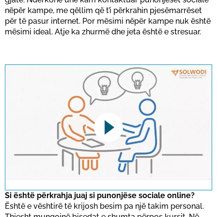
nëpër kampe, me qëllim që t’i përkrahin pjesëmarrëset
për të pasur internet. Por mësimi nëpër kampe nuk është
mësimi ideal. Atje ka zhurmë dhe jeta është e stresuar.
This link opens a YouTube video. Please
note the data protection regulations valid
for this site.
Si është përkrahja juaj si punonjëse sociale online?
Është e vështirë të krijosh besim pa një takim personal.
Thjesht mungojnë bisedat e shumta përpos kursit. Në
Konfirmo