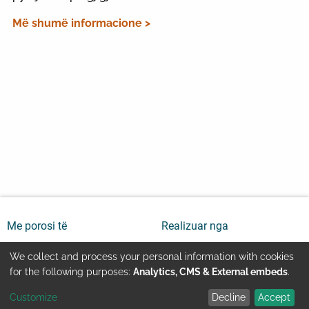
Më shumë informacione >
Me porosi të
Realizuar nga
We collect and process your personal information with cookies
Use
for the following purposes:
Analytics, CMS & External embeds
.
Customize
Decline
Accept
of
Youtube
Kontakti
Impressum