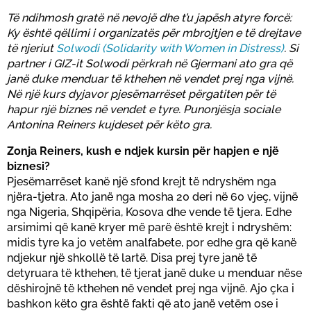
Të ndihmosh gratë në nevojë dhe t’u japësh atyre forcë:
Ky është qëllimi i organizatës për mbrojtjen e të drejtave
të njeriut
Solwodi (Solidarity with Women in Distress)
. Si
partner i GIZ-it Solwodi përkrah në Gjermani ato gra që
janë duke menduar të kthehen në vendet prej nga vijnë.
Në një kurs dyjavor pjesëmarrëset përgatiten për të
hapur një biznes në vendet e tyre. Punonjësja sociale
Antonina Reiners kujdeset për këto gra.
Zonja Reiners, kush e ndjek kursin për hapjen e një
biznesi?
Pjesëmarrëset kanë një sfond krejt të ndryshëm nga
njëra-tjetra. Ato janë nga mosha 20 deri në 60 vjeç, vijnë
nga Nigeria, Shqipëria, Kosova dhe vende të tjera. Edhe
arsimimi që kanë kryer më parë është krejt i ndryshëm:
midis tyre ka jo vetëm analfabete, por edhe gra që kanë
ndjekur një shkollë të lartë. Disa prej tyre janë të
detyruara të kthehen, të tjerat janë duke u menduar nëse
dëshirojnë të kthehen në vendet prej nga vijnë. Ajo çka i
bashkon këto gra është fakti që ato janë vetëm ose i