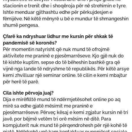
stacionin e trenit dhe i shoqëroja për në strehimin e tyre.
Ishte menduar gjithashtu edhe për përkujdesjen e
fëmijëve. Në këtë mënyrë u bë e mundur të shmangeshin
shumë pengesa.
Çfarë ka ndryshuar lidhur me kursin për shkak të
pandemisë së koronës?
Për momentin natyrisht që nuk mund të ofrojmë
aktivitete me praninë e pjesëmarrëseve. Kjo gjë nuk do
të kishte kuptim, sepse do të bëheshin bashkë gra që
vijnë nga lande të ndryshme të republikës. Për këtë arsye
kemi zhvilluar një seminar online, të cilin e kemi mbajtur
për herë të parë.
Cila ishte përvoja juaj?
Dija e mirëfilltë mund të ndërmjetësohet online po aq
mirë sa edhe gjatë mësimit me praninë e
pjesëmarrëseve. Përveç kësaj e kemi zgjatur kursin në tri
javë, por bëjmë vetëm tri orë mësim në ditë. Para
kompjuterit nuk mund të përqendrohesh për një kohë të
gjatë. Ndërkohë unë kam kontaktuar punonjëset sociale