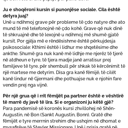
Ju e shoqëroni kursin si punonjëse sociale. Cila është
detyra juaj?
Unë u ndihmoj grave për probleme të çdo natyre dhe ato
mund të më telefonojnë në çdo kohë. Grave që nuk dinë
të shkruajnë dhe të lexojnë u ndihmoj më shumë gjatë
kursit. Por gjëja më e rëndësishme është përkujdesja
psikosociale: Kthimi është i lidhur me shqetësime dhe
ankthe. Shumë gra nuk kanë më lidhje me njerëz të tjerë
në atdheun e tyre, të tjera madje janë arratisur prej
familjeve të tyre, për shembull për shkak të kërcënimit të
një martese me detyrim. Disa gra kanë fëmijë, të cilët
kanë lindur në Gjermani dhe pothuajse nuk e njohin fare
vendin prej nga vijnë.
Për një grua që i rrit fëmijët pa partner është e vështirë
të marrë dy javë të lira. Si e organizoni ju këtë gjë?
Para pandemisë së koronës kursi zhvillohej në Shën-
Augustin, në Bon (Sankt Augustin, Bonn). Gratë dhe
fëmijët e tyre merrnin strehim dhe ushqim në dhomat e
mysafirëve të Steyler Missionare. Unë i prisja gratë në