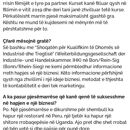
rrisin fëmijët e tyre pa partner. Kurset kanë filluar qysh në
fillimin e vitit 2019 dhe deri tani janë zhvilluar tetë kurse.
Përkatësisht marrin pjesë maksimalisht gjashtë gra.
Kështu ne mund të kujdesemi në mënyrën më të
përshtatshme për to.
Çfarë mësojnë gratë?
Së bashku me “Shoqatën për Kualifikim të Dhomës së
Industrisë dhe Tregtisë” (Weiterbildungsgesellschaft der
Industrie- und Handelskammer, IHK) në Bon/Rein-Sig
(Bonn/Rhein-Sieg) ne kemi përmbledhur informacione
rreth hapjes së një biznesi. Këto informacione përfshijnë
qysh nga zhvillimi i një ideje biznesi, metodat e thjeshta
të kontabilitetit e deri tek marketingu.
A ka pasur pjesëmarrëse që kanë qenë të suksesshme
në hapjen e një biznesi?
Po. Një pjesëmarrëse e dikurshme për shembull ka
hapur një restorant në Peru, një tjetër ka hapur një
shitore rrobaqepësie në Uganda. Ajo pret dhe shet rrobat
që bën vetë si dhe pajisje për punë dore.