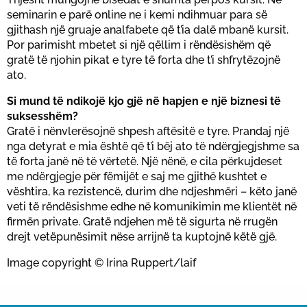
seminarin e parë online ne i kemi ndihmuar para së
gjithash një gruaje analfabete që t’ia dalë mbanë kursit.
Por parimisht mbetet si një qëllim i rëndësishëm që
gratë të njohin pikat e tyre të forta dhe t’i shfrytëzojnë
ato.
Si mund të ndikojë kjo gjë në hapjen e një biznesi të
suksesshëm?
Gratë i nënvlerësojnë shpesh aftësitë e tyre. Prandaj një
nga detyrat e mia është që t’i bëj ato të ndërgjegjshme sa
të forta janë në të vërtetë. Një nënë, e cila përkujdeset
me ndërgjegje për fëmijët e saj me gjithë kushtet e
vështira, ka rezistencë, durim dhe ndjeshmëri – këto janë
veti të rëndësishme edhe në komunikimin me klientët në
firmën private. Gratë ndjehen më të sigurta në rrugën
drejt vetëpunësimit nëse arrijnë ta kuptojnë këtë gjë.
Image copyright ©️ Irina Ruppert/laif