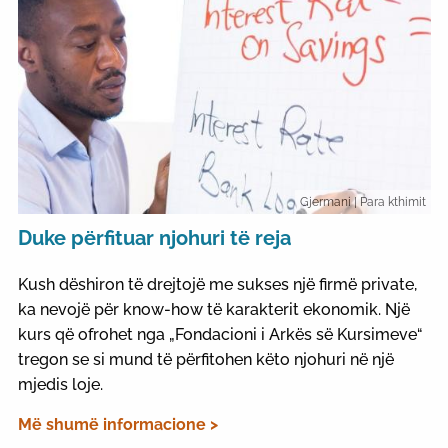
Gjermani
| Para kthimit
Duke përfituar njohuri të reja
Kush dëshiron të drejtojë me sukses një firmë private,
ka nevojë për know-how të karakterit ekonomik. Një
kurs që ofrohet nga „Fondacioni i Arkës së Kursimeve“
tregon se si mund të përfitohen këto njohuri në një
mjedis loje.
Më shumë informacione >