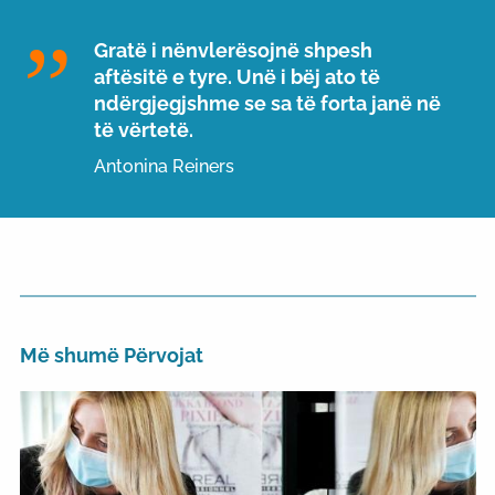
Gratë i nënvlerësojnë shpesh
aftësitë e tyre. Unë i bëj ato të
ndërgjegjshme se sa të forta janë në
të vërtetë.
Antonina Reiners
Më shumë Përvojat