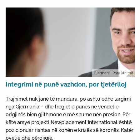
Gjermani
| Para kthimit
Integrimi në punë vazhdon, por tjetërlloj
Trajnimet nuk janë të mundura, po ashtu edhe largimi
nga Gjermania – dhe tregjet e punës në vendet e
origjinës bien gjithmonë e më shumë nën presion. Për
këtë arsye projekti Newplacement International është
pozicionuar rishtas në kohën e krizës së koronës. Katër
pyetje dhe përgjigje.