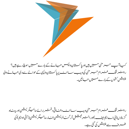
کیا آپ جرمنی میں ہیں اور پاکستان واپس جانے کے بارے میں سوچ رہے ہیں؟
ریٹرننگ فرام جرمنی کی ویب سائٹ پرپاکستان واپسی کے حوالے سے دی جانے والی
پیش کشوں کے بارے میں جانیں۔
ریٹرننگ فرام جرمنی ویب سائٹ وفاقی دفتر برائے مائیگریشن اور پناہ
گزینوں (بی اے ایم ایف) اور انٹرنیشنل آرگنائزیشن فار مائیگریشن (آئی او ایم) کی
طرف سے پیش کی گئی ہے۔