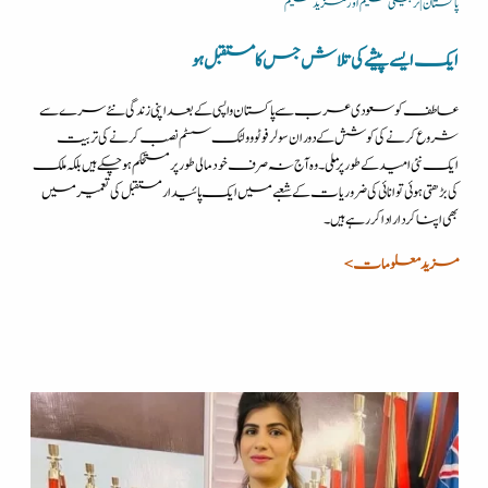
پاکستان | تربیتی تعلیم اور مزید تعلیم
ایک ایسے پیشے کی تلاش جس کا مستقبل ہو
عاطف کو سعودی عرب سے پاکستان واپسی کے بعد اپنی زندگی نئے سرے سے
شروع کرنے کی کوشش کے دوران سولر فوٹو وولٹک سسٹم نصب کرنے کی تربیت
ایک نئی امید کے طور پرملی۔ وہ آج نہ صرف خود مالی طور پر مستحکم ہو چکے ہیں بلکہ ملک
کی بڑھتی ہوئی توانائی کی ضروریات کے شعبے میں ایک پائیدار مستقبل کی تعمیر میں
بھی اپنا کردار ادا کر رہے ہیں۔
مزید معلومات >