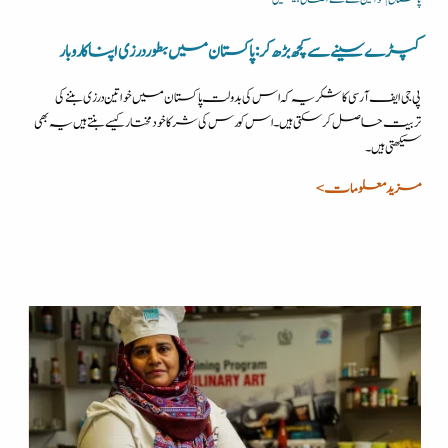
کپڑے سینے سے کچھ بڑھ کر: پاکستان میں بطور درزی اپنا کاروبار
پی جی ایف آر سی کا شکریہ کہ اس کی بدولت پاکستان میں خواتین درزی بننے کی
تربیت حاصل کرسکتی ہیں۔ اس کورس کی شرکا خودمختار کیسے بنتے ہیں یہ بھی
سیکھتی ہیں۔
مزید معلومات >