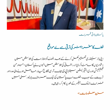
پاکستان | ذاتی تجربات
فضہ کا سفر: ہنر کی ترقی سے نئے مواقع
اپنی ہائر سیکنڈری تعلیم مکمل کرنے کے بعد، فضا کو ملازمت کی تلاش میں
دشواریوں کا سامنا کِرنا پڑا۔ رہنمائی کی تلاش میں انہوں نے پاکستان-جرمن
فیسلیٹیشن اور ری انٹیگریشن سینٹر (پی جی ایف آر سی) کا رخ کیا۔ حاصل ہونے والی مدد اور
تربیت کے سبب، فضہ اب پاکستان کی ایک معروف یونیورسٹی میں
فرنٹ ڈیسک آفیسر کے طور پر کام کر رہی ہیں۔
مزید معلومات >