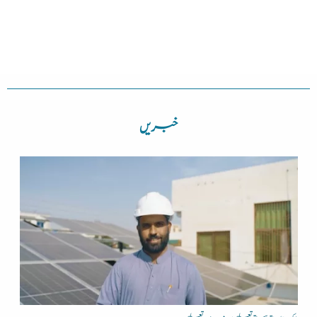
خبریں