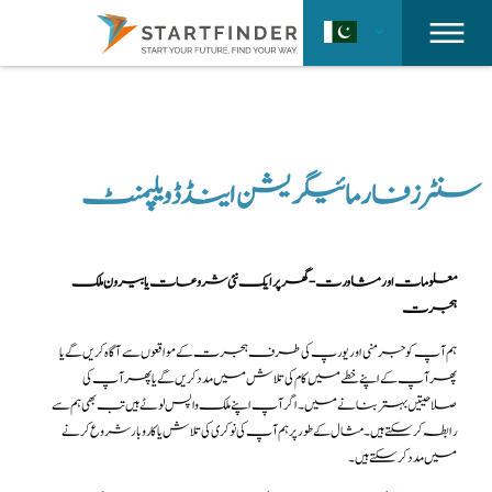
سنٹرز فار مائیگریشن اینڈ ڈویلپمنٹ
معلومات اور مشاورت - گھر پر ایک نئی شروعات یا بیرون ملک
ہجرت
ہم آپ کو جرمنی اور یورپ کی طرف ہجرت کے مواقعوں سے آگاہ کریں گے یا
پھر آپ کے اپنے خطے میں کام کی تلاش میں مدد کریں گے یا پھر آپ کی
صلاحیتیں بہتر بنانے میں۔ اگر آپ اپنے ملک واپس لوٹے ہیں تب بھی ہم سے
رابطہ کرسکتے ہیں۔ مثال کے طور پر ہم آپ کی نوکری کی تلاش یا کاروبار شروع کرنے
میں مدد کرسکتے ہیں۔