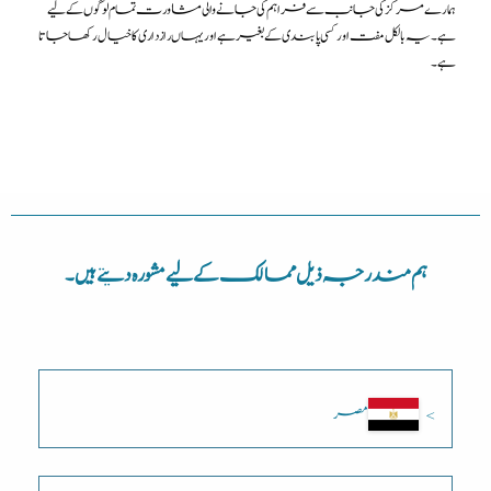
ہمارے مرکز کی جانب سے فراہم کی جانے والی مشاورت تمام لوگوں کے لیے
ہے۔ یہ بالکل مفت اور کسی پابندی کے بغیر ہے اور یہاں رازداری کا خیال رکھا جاتا
ہے۔
ہم مندرجہ ذیل ممالک کے لیے مشورہ دیتے ہیں۔
مصر