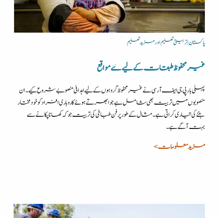
پاکستان | تربیتی تعلیم اور مزید تعلیم
غیرمحفوظ طبقات کے لیے نئے مواقع
پہلی بار پی جی ایف آر سی نے غیر محفوظ گروہوں کے لیے اہدافی منصوبے شروع کیے۔ ان
منصوبوں میں تربیت بھی شامل ہے جو ابھرتے ہوئے کاروباری افراد کو خودمختار
بننے کی تیاری کراتی ہے۔ مثال کے طور پر فن طباخی کی تربیت جو کہ کھانا پکانے سے
بہت آگے ہے۔
مزید معلومات >