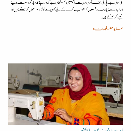
کمی ہوتی ہے۔ پی جی ایف آر کی تربیت اُنہیں سکھاتی ہے کہ وہ اپنے کاروبار کو وسعت دینے
اور زیادہ سے زیادہ صارفین کو متوجہ کرنے کے لیے کون سے ٹولز استعمال کرسکتے ہیں اور
کیسے کرسکتے ہیں۔
مزید معلومات >
پاکستان | خواتین کے لئے اضافی پیشکشیں