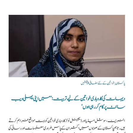
پاکستان | خواتین کے لئے اضافی پیشکشیں
دیہات کی کاروباری خواتین کے لیے تربیت: ’میں اپنی پہلی ویب
سائٹ پر کام کر رہی ہوں‘
انٹرنیٹ، سوشل میڈیا اور ڈیجیٹل ٹولز کاروباری خواتین کو بہت مواقع فراہم کرتے
ہیں۔ تاہم پاکستان کے صوبوں میں اکثر ان کے پاس ضروری معلومات اور رسائی کی