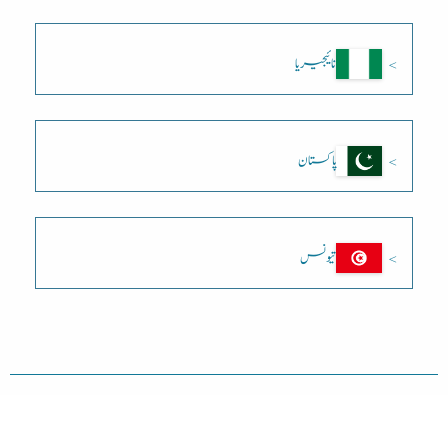
نائیجیریا
پاکستان
تیونس