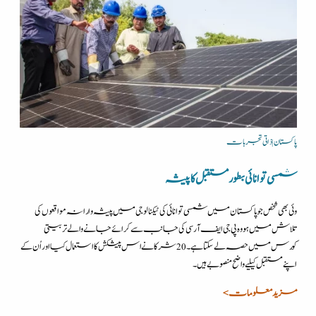
پاکستان | ذاتی تجربات
شمسی توانائی بطور مستقبل کا پیشہ
وئی بھی شخص جو پاکستان میں شمسی توانائی کی ٹیکنالوجی میں پیشہ وارانہ مواقعوں کی
تلاش میں ہو وہ پی جی ایف آر سی کی جانب سے کرائے جانے والے تربیتی
کورس میں حصہ لے سکتا ہے۔ 20 شرکا نے اس پیشکش کا استعمال کیا اور اُن کے
اپنے مستقبل کیلیے واضح منصوبے ہیں۔
مزید معلومات >