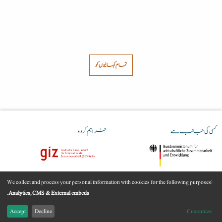
تمام کہانیوں کو
کسی کی جانب سے
فراہم کردہ
We collect and process your personal information with cookies for the following purposes:
Youtube
رابطہ
امپرنٹ
قانونی معلومات
Use
.
Analytics, CMS & External embeds
Accept
Decline
Customize
of
مواد(ڈیٹا) کی حفاظت
© GIZ 2024