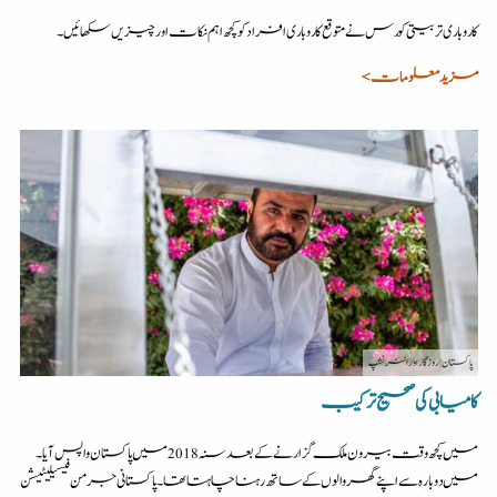
کاروباری تربیتی کورس نے متوقع کاروباری افراد کو کچھ اہم نکات اور چیزیں سکھائیں۔
مزید معلومات >
پاکستان
| روزگار اور انٹرنشپ
کامیابی کی صحیح ترکیب
میں کچھ وقت بیرون ملک گزارنے کے بعد سنہ2018 میں پاکستان واپس آیا۔
میں دوبارہ سے اپنے گھر والوں کے ساتھ رہنا چاہتا تھا۔ پاکستانی جرمن فیسیلیٹیشن