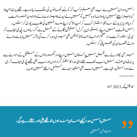
اس دوران میں نے یہ بھی معلوم کیا کہ کونسے کھانوں کی مانگ زیادہ ہے۔ مجھے پتا چلا
کہ پیزا بیچنے میں زیادہ فائدہ نہیں تومیں نے اپنا پیزا بنانے والا اوون فروخت
کردیا اور پزیریا کے ساتھ اشتراک کرلیا تاکہ اپنے صارفین کی طلب پوری کرسکوں۔
اس وقت میں اپنے ریستوران پر گرل اسٹیشن لگانے کے عمل سے گزر رہا ہوں۔ پی جی ایف آر
سی کی شراکت دار تنظیم موجاز فاؤنڈیشن بھی میری مدد کرے گی تاکہ میں وبا سے ہونے
والے نقصان کی بھرپائی کرسکوں۔
جرمنی چھوڑنے سے قبل میں پاکستان میں اپنے اور گھر والوں کے مستقبل کے حوالے سے
پریشان تھا۔ میں اب تک ملنے والی مدد کا شکرگزار ہوں اور اب بھی مجھے پی جی ایف آر سی
سے مدد مل رہی ہے۔ میں اب بھی مشیران سے مسلسل رابطے میں ہوں۔
۔۔۔۔۔۔۔۔
تاوقتیکہ 07.2021
میں اس مدد کیلیے احسان مند ہوں جو مجھے ملی اور ملتے رہے گی۔
وقاص حسین