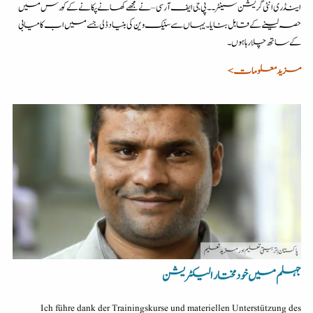
اینڈ ری انٹی گریشن سینٹر ۔۔ پی جی ایف آر سی – نے مجھے کھانے پکانے کے کورس میں
حصہ لینے کے قابل بنایا۔ یہاں سے سنیک وین کی بنیاد ڈلی جسے میں اب کامیابی
کے ساتھ چلا رہا ہوں۔
مزید معلومات >
پاکستان
| تربیتی تعلیم اور مزید تعلیم
جہلم میں خود مختار الیکٹریشن
Ich führe dank der Trainingskurse und materiellen Unterstützung des