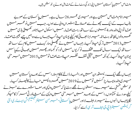
وقاص حسین پاکستان میں اپنی زندگی بنانے کے قابل ہونے پر خوش ہیں۔
میرا نام وقاص حسین ہے اور میری عمر 26 سال ہے۔ میں پاکستان کے صوبے
پنجاب کے ایک چھوٹے سے علاقے بتراں والی سے ہوں۔جب میں نوعمر میں
تھا تو اپنی والدہ اور4 بہنوں کے ساتھ رہتا تھا۔ میں اسکول جاتا اور کھیتی باڑی میں
گھر والوں کا ہاتھ بٹاتا ۔ میرا بڑا بھائی کام کیلیے یونان چلا گیا جہاں سے وہ ہمیں پیسے بھیجتا تھا۔
میں 2013 میں ترکی چلا گیا۔ جہاں میں نے مچھلی مارکیٹ میں کام کے ساتھ
ساتھ ایک سال تک مختلف نوکریوں میں خود کو گِھسا اور پھر میں بھائی کے پاس
یونان چلا گیا۔ کیونکہ میں حقیقی نقطہ نظر چاہتا تھا تو میں 2015 میں جرمنی
چلا گیا۔
جہاں مجھے ایک ریستوران میں اور اخبار ڈالنےکا کام ملا۔ اس کے بعد پاکستان میں
میری والدہ بیمار پڑ گئیں تومیں نے 2019 میں گھر واپس جانے کا فیصلہ کیا۔
خوش قسمتی سے میرے دوستوں نے مجھے بتایا کہ میں واپسی اور معاشرے سے جڑنے
کیلیے مدد لے سکتا ہوں۔ اس کے بعد میں جرمنی میں واپسی کے مشاورتی مرکز کا چکر
لگایا جہاں انہوں نے میرا رابطہ لاہور میں
پاکستانی - جرمن سینٹر فیسلیٹیشن اینڈ ری انٹی
گریشن سینٹر (پی جی ایف آر سی )
سے کرایا۔