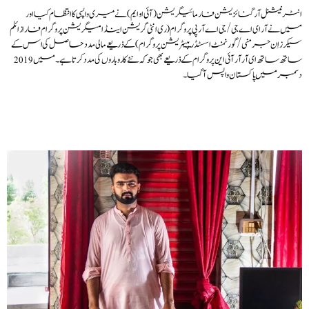
انٹرنیشنل آرگنائزیشن فار مائیگریشن (آئی او ایم) نے میری واپسی کا انتظام کیا اور
میں نے آر ای اے جی / جی اے آر پی پروگرام (ری انٹی گریشن اینڈ امیگریشن پروگرام فار ازائلم
سیکرز اِن جرمنی/ گورنمنٹ اسسٹڈ ریپیٹریشن پروگرام) کے ذریعے مالی مدد حاصل کی اس کے
ساتھ ساتھ ای آر آر آئی این پروگرام کے ذریعے بھی جو کہ نئے کاروباروں کی مدد کرتا ہے۔ میں 2019
دسمبر میں پاکستان واپس آگیا۔