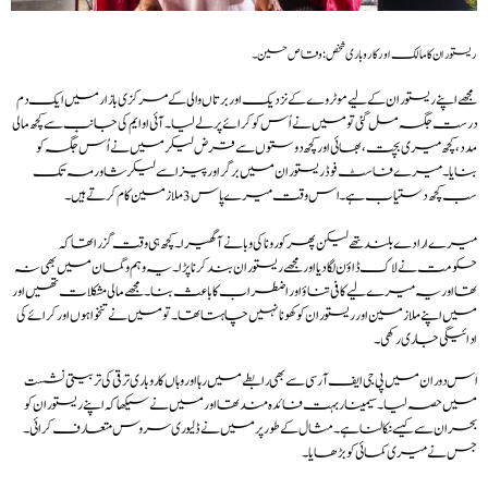
ریستوران کا مالک اور کاروباری شخص: وقاص حسین۔
مجھے اپنے ریستوران کے لیے موٹروے کے نزدیک اور برتاں والی کے مرکزی بازار میں ایک دم
درست جگہ مل گئی تو میں نے اُس کو کرائے پر لے لیا۔ آئی او ایم کی جانب سے کچھ مالی
مدد، کچھ میری بچت، بھائی اور کچھ دوستوں سے قرض لیکر میں نے اُس جگہ کو
بنایا۔ میرے فاسٹ فوڈ ریستوران میں برگر اور پیزا سے لیکر شاورمہ تک
سب کچھ دستیاب ہے۔ اس وقت میرے پاس 3 ملازمین کام کرتے ہیں۔
میرے ارادے بلند تھے لیکن پھر کورونا کی وبا نے آگھیرا۔ کچھ ہی وقت گزرا تھا کہ
حکومت نے لاک ڈاؤن لگادیا اور مجھے ریستوران بند کرنا پڑا۔ یہ وہم و گمان میں بھی نہ
تھا اوریہ میرے لیے کافی تناؤ اور اضطراب کا باعث بنا۔ مجھے مالی مشکلات تھیں اور
میں اپنے ملازمین اور ریستوران کو کھونا نہیں چاہتا تھا۔ تو میں نے تنخواہوں اور کرائے کی
ادائیگی جاری رکھی۔
اس دوران میں پی جی ایف آر سی سے بھی رابطے میں رہا اور وہاں کاروباری ترقی کی تربیتی نشست
میں حصہ لیا۔ سیمینار بہت فائدہ مند تھا اور میں نے سیکھا کہ اپنے ریستوران کو
بحران سے کیسے نکالنا ہے۔ مثال کے طور پر میں نے ڈلیوری سروس متعارف کرائی۔
جس نے میری کمائی کو بڑھایا۔