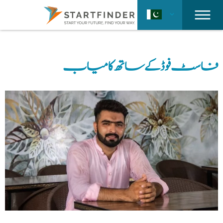
فاسٹ فوڈ کے ساتھ کامیاب