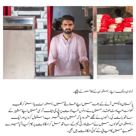
نوجوان مالک اپنے ریستوران کے کاؤنٹر کے پیچھے۔
پاکستان واپس آنے کے بعد میں اپنے علاقے میں ریسٹورنٹ یا اسنوکر کلب
کھولنا چاہتا تھا۔ میں نے دونوں خیالات پر پی جی ایف آر سی میں اپنے مشیر کے
ساتھ بات کی۔ انہوں نے مجھے مشورہ دیا کہ میں اپنا تجربہ استعمال کروں اور ایک
ریستوران کھولوں ۔ میں نے مشاورتی ٹیم کے ساتھ مل کر امکانات پر کام کیا آیا میرے
منصوبے میں کامیابی کے کوئی امکانات ہیں بھی۔