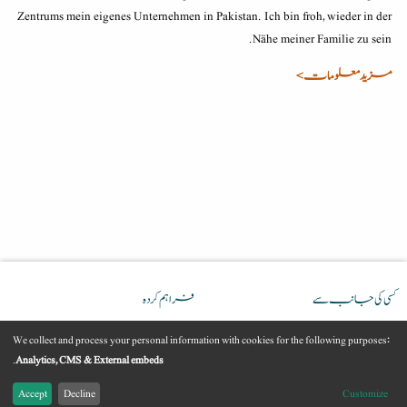
Zentrums mein eigenes Unternehmen in Pakistan. Ich bin froh, wieder in der
Nähe meiner Familie zu sein.
مزید معلومات >
کسی کی جانب سے
فراہم کردہ
We collect and process your personal information with cookies for the following purposes:
Use
.
Analytics, CMS & External embeds
Accept
Decline
Customize
of