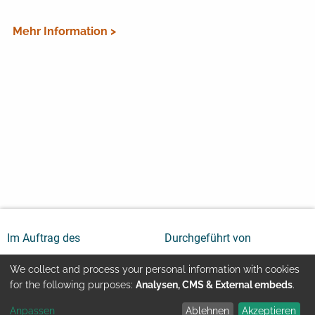
Mehr Information >
Im Auftrag des
Durchgeführt von
We collect and process your personal information with cookies
Use
for the following purposes:
Analysen, CMS & External embeds
.
Anpassen
Ablehnen
Akzeptieren