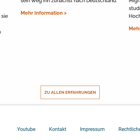
sein Weg ihn zunächst nach Deutschland.
Migr
stud
Mehr Information >
 sie
Hoch
Mehr
n
ZU ALLEN ERFAHRUNGEN
Youtube
Kontakt
Impressum
Rechtlich