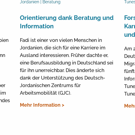
Jordanien | Beratung
Tunes
Orientierung dank Beratung und
For
Information
Kar
und
bien
Fadi ist einer von vielen Menschen in
Jordanien, die sich für eine Karriere im
Am 2
ann
Ausland interessieren. Früher dachte er,
Deut
eine Berufsausbildung in Deutschland sei
Migr
für ihn unerreichbar. Dies änderte sich
fünft
dank der Unterstützung des Deutsch-
Info
ber
Jordanischen Zentrums für
Tune
 im
Arbeitsmobilität (GJC).
Tune
ndes
Mehr Information >
Mehr