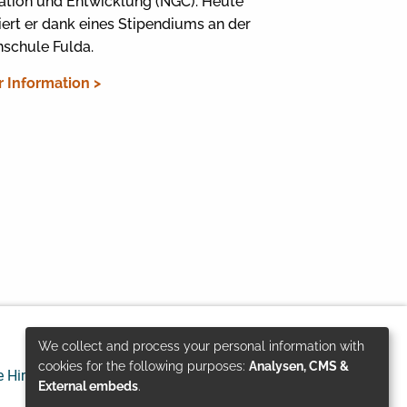
ation und Entwicklung (NGC). Heute
iert er dank eines Stipendiums an der
schule Fulda.
 Information >
We collect and process your personal information with
Use
cookies for the following purposes:
Analysen, CMS &
e Hinweise
Datenschutz
© GIZ 2024
External embeds
.