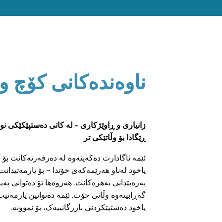
ناوەندەکانی کۆچ و
زانیاری و ڕاوێژکاری - لە کاتی دەستپێکێکی ن
ڕێگادا بۆ وڵاتێکی تر
ئێمە ئاگادارت دەکەینەوە لە دەرفەرتەکانت بۆ کۆ
یاخود لەناو هەرێمەکەی خۆتدا – بۆ یارمەتیدانت
پەرەپێدانی بەهرەکانت. هەروەها تۆ دەتوانی پەی
گەڕابیتەوە وڵاتی خۆت. ئێمە دەتوانین یارمەتیت
یاخود دەستپێکردنی بازرگانییەک، بۆ نموونە.