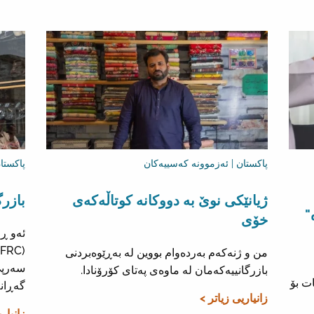
پاکستان | ئەزموونە کەسییەکان
پاکستا
ژیانێکی نوێ بە دووکانە کوتاڵەکەی
بازرگ
"
خۆی
ئەو ڕا
من و ژنەکەم بەردەوام بووین لە بەڕێوەبردنی
سەرپێ
بازرگانییەکەمان لە ماوەی پەتای کۆرۆنادا.
ت بۆ
گەڕان
زانیاریی زیاتر >
زانیار