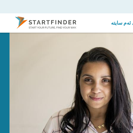
ئەم سایتە