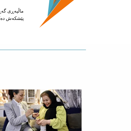
پێشکەش دەک