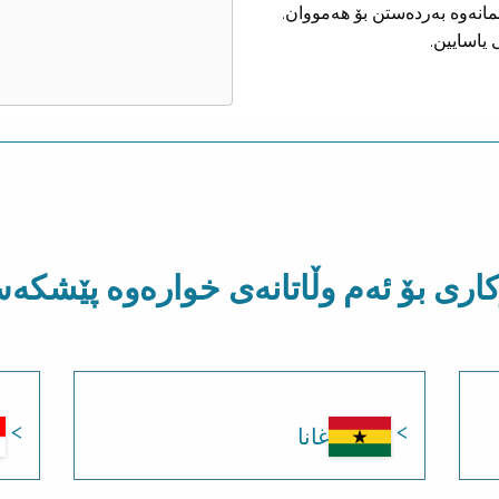
نمانەوە بەردەستن بۆ هەمووان.
 یاسایین.
کاری بۆ ئەم وڵاتانەی خوارەوە پێشک
غانا