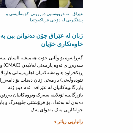
عێراق | تەندرووستیی دەروونی-کۆمەڵایەتی و
پشتگیریی لە دۆخی فریاکەوتندا
ژنان لە عێراق چۆن دەتوانن ببن بە
خاوەنکاری خۆیان
گەڕانەوە بۆ وڵاتی خۆت هەمیشە ئاسان نییە.
سەرەڕای ئەوە یارمەتی لەلایەن (GMAC) و
ڕێکخراوە هاوبەشەکەیان (هاوپەیمانی هارتلا
نێودەوڵەتی) یارمەتی ژنان دەدات بۆ دامەزرا
بازرگانییەکانیان لە عێراقدا. ئەم دوو ژنە
بازرگانییە ئۆنلاینە سەرکەوتووەکانیان بەڕێوە
دەبەن لە بەغداد، بۆ فرۆشتنی جلوبەرگ و باب
جوانکاریی یەک بەدوای یەک.
زانیاریی زیاتر >