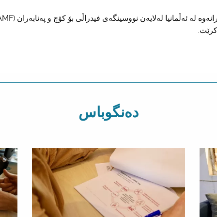
رێت.
دەنگوباس