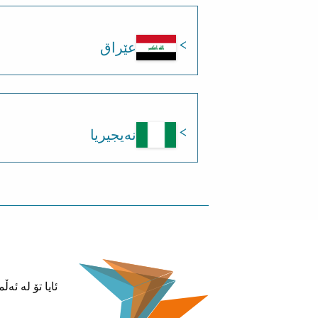
عێراق
نەیجیریا
ئایا تۆ لە ئە