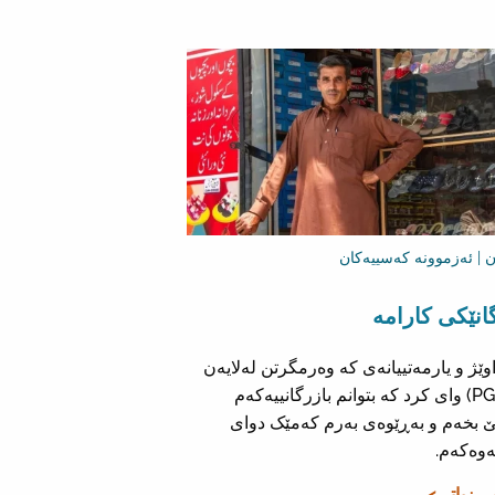
ن | ئەزموونە کەسییەکان
انێکی کارامە
وێژ و یارمەتییانەی کە وەرمگرتن لەلایەن
(PGFRC) وای کرد کە بتوانم بازرگانییەکەم
 بخەم و بەڕێوەی بەرم کەمێک دوای
ەوەکەم.
یی زیاتر >