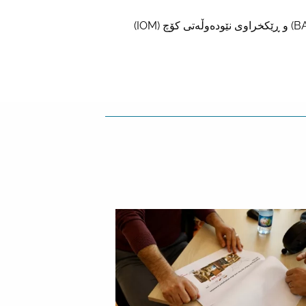
ماڵپەڕی گەڕانەوە لە ئەڵمانیا لەلایەن نووسینگەی فیدراڵی بۆ کۆچ و پەنابەران (BAMF) و ڕێکخراوی نێودەوڵەتی کۆچ (IOM)