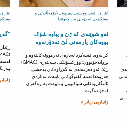
عێراق | تەندرووستیی دەروونی-کۆمەڵایەتی و
عێراق 
پشتگیریی لە دۆخی فریاکەوتندا
پشتگیر
ئەو شوێنەی کە ژن و پیاوە شۆک
"گەڕ
بووەکان یارمەتی لێ دەدۆزنەوە
کرانەوە، قسەکرد لەبارەی ئەزموونەکانتەوە و
لەسەر
بڕوابەخۆبوون: وۆرکشۆپێکی سەنتەری (GMAC)
وەربگرن
ندی
ڕێک ئەو دەرفەتەی بە گەڕاوەکان بەخشی.
ندنی
هەروەها ئەمە گفتوگۆکانی تایبەت لەبارەی
زانیار
ئاڵنگارییەکانی شۆکبوون و تایبەت بە ڕەگەزی
لەخۆ دەگرت.
ەتی
زانیاریی زیاتر >