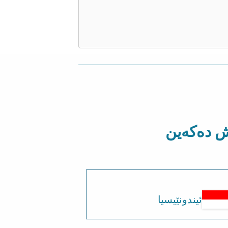
ەش دەکەین
ئیندونێیسیا