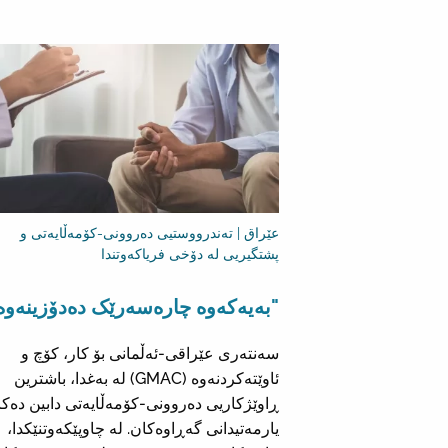
عێراق | تەندرووستیی دەروونی-کۆمەڵایەتی و
پشتگیریی لە دۆخی فریاکەوتندا
"بەیەکەوە چارەسەرێک دەدۆزینەوە
سەنتەری عێراقی-ئەڵمانی بۆ کار، کۆچ و
ئاوێتەکردنەوە (GMAC) لە بەغدا، باشترین
ڕاوێژکاریی دەروونی-کۆمەڵایەتی دابین دەکا
یارمەتیدانی گەڕاوەکان. لە چاوپێکەوتنێکدا،