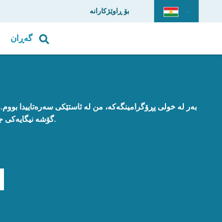
بۆ ڕاوێژکارانە
گەڕان
بەر لە خولی پڕۆگرامینگەکە، من لە ئاستێکی سەرەتاییدا بووم. ئ
گۆشە نیگایەکی جیاوازەوە دەبینم.