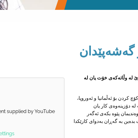
 گەشەپێدان
وێ لە وڵاتەکەی خۆت یان لە
چ کردن بۆ ئەڵمانیا و ئەوروپا،
 لە دۆزینەوەی کار یان
ent supplied by
YouTube
وەندیمان پێوە بکەی ئەگەر
 بدەین بە گەڕان بەدوای کارێکدا
ettings