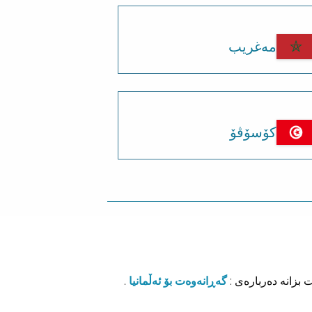
مەغریب
کۆسۆڤۆ
ت بزانە دەربارەی :
گەڕانەوەت بۆ ئەڵمانیا
.