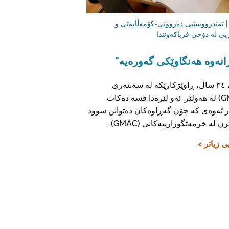
| تەندرووستیی دەروونی-کۆمەڵایەتی و
یی لە دۆخی فریاکەوتندا
انەوە هەنگاوێکی گەورەیە"
ڕێدار، ٣٤ ساڵ، ڕاوێژکارێکە لە سەنتەری
(GMAC) لە هەولێر. ئەو لێرەدا قسە دەکات
 ئەوەی کە چۆن گەڕاوەکان دەتوانن سوود
 لە خزمەتگوزارییەکانی (GMAC).
یی زیاتر >