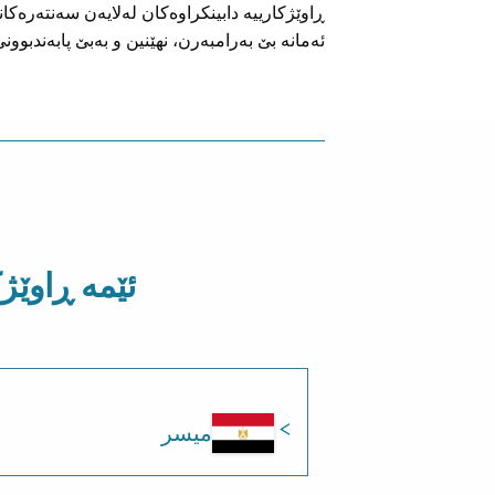
ڕاوێژکارییە دابینکراوەکان لەلایەن سەنتەرەکا
ئەمانە بێ بەرامبەرن، نهێنین و بەبێ پابەندبوونی
ئێمە ڕاوێژ
میسر