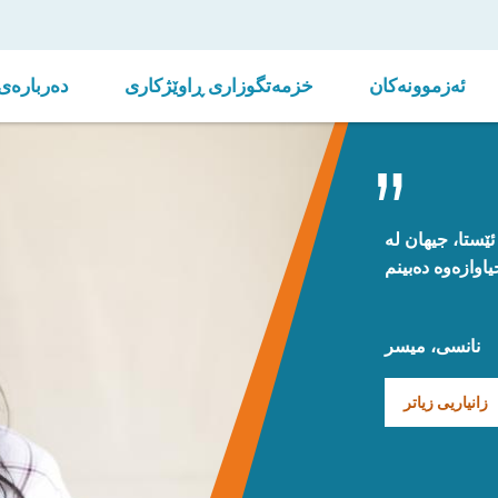
ئەزموونەکان
خزمەتگوزاری ڕاوێژکاری
دەربارەی 
ێستا، جیهان لە
نانسی، میسر
زانیاریی زیاتر