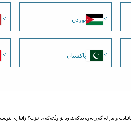
ئوردن
پاکستان
ڵمانیایت و بیر لە گەڕانەوە دەکەیتەوە بۆ وڵاتەکەی خۆت؟ زانیاری پێویس