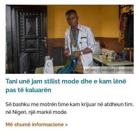
Nigeria
| Përvojat personale
Tani unë jam stilist mode dhe e kam lënë
pas të kaluarën
Së bashku me motrën time kam krijuar në atdheun tim,
në Nigeri, një markë mode.
Më shumë informacione >