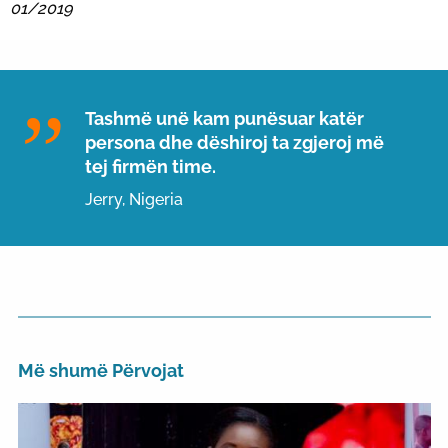
01/2019
Tashmë unë kam punësuar katër
persona dhe dëshiroj ta zgjeroj më
tej firmën time.
Jerry, Nigeria
Më shumë Përvojat