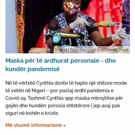
Nigeria
| Puna dhe Hapja e një biznesi privat
Maska për të ardhurat personale - dhe
kundër pandemisë
Në të vërtetë Cynthia donte të hapte një shitore mode
të vetën në Nigeri – por pastaj erdhi pandemia e
Covid-19. Tashmë Cynthia qep maska mbrojtëse për
gojën dhe hundën: porosia shtetërore i jep asaj pak
siguri në kohën e krizës.
Më shumë informacione >