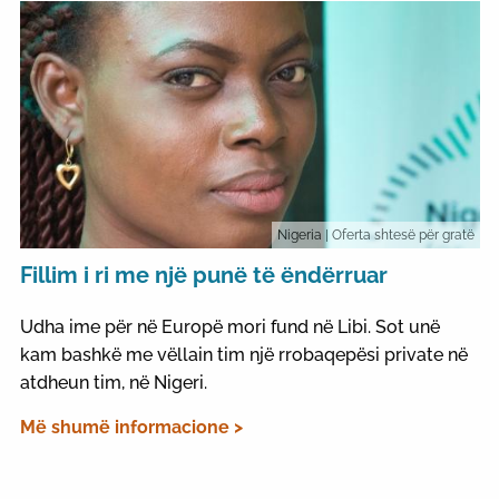
Nigeria
| Oferta shtesë për gratë
Fillim i ri me një punë të ëndërruar
Udha ime për në Europë mori fund në Libi. Sot unë
kam bashkë me vëllain tim një rrobaqepësi private në
atdheun tim, në Nigeri.
Më shumë informacione >