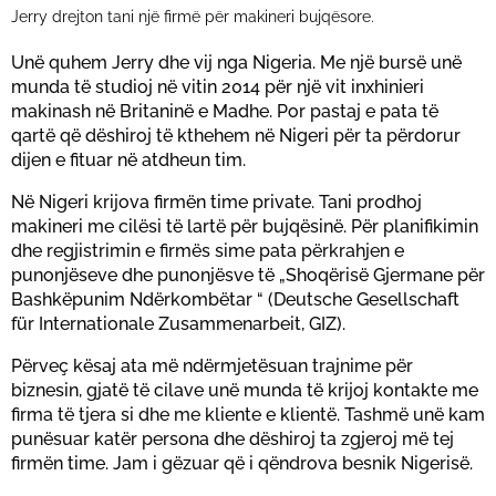
Jerry drejton tani një firmë për makineri bujqësore.
Unë quhem Jerry dhe vij nga Nigeria. Me një bursë unë
munda të studioj në vitin 2014 për një vit inxhinieri
makinash në Britaninë e Madhe. Por pastaj e pata të
qartë që dëshiroj të kthehem në Nigeri për ta përdorur
dijen e fituar në atdheun tim.
Në Nigeri krijova firmën time private. Tani prodhoj
makineri me cilësi të lartë për bujqësinë. Për planifikimin
dhe regjistrimin e firmës sime pata përkrahjen e
punonjëseve dhe punonjësve të „Shoqërisë Gjermane për
Bashkëpunim Ndërkombëtar “ (Deutsche Gesellschaft
für Internationale Zusammenarbeit, GIZ).
Përveç kësaj ata më ndërmjetësuan trajnime për
biznesin, gjatë të cilave unë munda të krijoj kontakte me
firma të tjera si dhe me kliente e klientë. Tashmë unë kam
punësuar katër persona dhe dëshiroj ta zgjeroj më tej
firmën time. Jam i gëzuar që i qëndrova besnik Nigerisë.