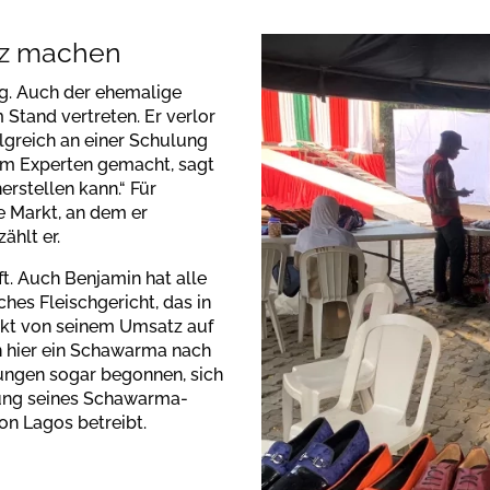
tz machen
ig. Auch der ehemalige
Stand vertreten. Er verlor
lgreich an einer Schulung
em Experten gemacht, sagt
herstellen kann.“ Für
e Markt, an dem er
ählt er.
ft. Auch Benjamin hat alle
hes Fleischgericht, das in
uckt von seinem Umsatz auf
n hier ein Schawarma nach
lungen sogar begonnen, sich
dung seines Schawarma-
on Lagos betreibt.