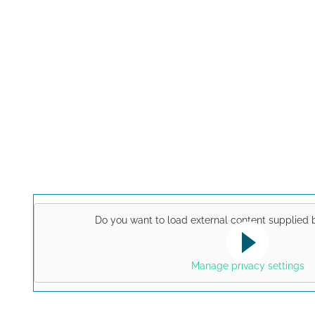
Do you want to load external content supplied
This link opens a YouTube v
Yes
note the data protection regu
Manage privacy settings
for this site.