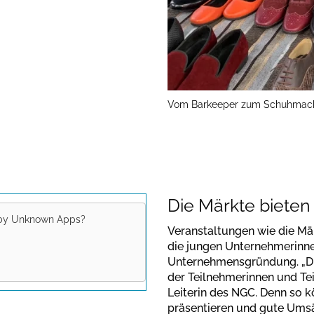
Vom Barkeeper zum Schuhmache
Die Märkte bieten
 by
Unknown Apps
?
Veranstaltungen wie die Mä
ideo. Please
die jungen Unternehmerinn
lations valid
Unternehmensgründung. „Die
der Teilnehmerinnen und Tei
Leiterin des NGC. Denn so k
präsentieren und gute Umsä