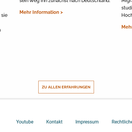
sein Weg ihn zunächst nach Deutschland.
Migr
stud
Mehr Information >
 sie
Hoch
Mehr
n
ZU ALLEN ERFAHRUNGEN
Youtube
Kontakt
Impressum
Rechtlich