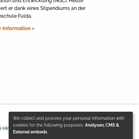
ation und Entwicklung (NGC). Heute
iert er dank eines Stipendiums an der
schule Fulda.
 Information >
We collect and process your personal information with
Use
cookies for the following purposes:
Analysen, CMS &
e Hinweise
Datenschutz
© GIZ 2024
External embeds
.