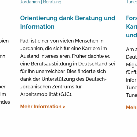
Jordanien | Beratung
Tunes
Orientierung dank Beratung und
For
Information
Kar
und
bien
Fadi ist einer von vielen Menschen in
Jordanien, die sich für eine Karriere im
Am 2
ann
Ausland interessieren. Früher dachte er,
Deut
eine Berufsausbildung in Deutschland sei
Migr
für ihn unerreichbar. Dies änderte sich
fünft
dank der Unterstützung des Deutsch-
Info
ber
Jordanischen Zentrums für
Tune
 im
Arbeitsmobilität (GJC).
Tune
ndes
Mehr Information >
Mehr