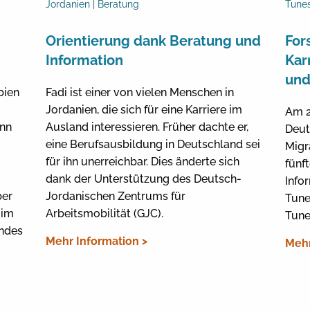
Jordanien | Beratung
Tunes
Orientierung dank Beratung und
For
Information
Kar
und
bien
Fadi ist einer von vielen Menschen in
Jordanien, die sich für eine Karriere im
Am 2
ann
Ausland interessieren. Früher dachte er,
Deut
eine Berufsausbildung in Deutschland sei
Migr
für ihn unerreichbar. Dies änderte sich
fünft
dank der Unterstützung des Deutsch-
Info
ber
Jordanischen Zentrums für
Tune
 im
Arbeitsmobilität (GJC).
Tune
ndes
Mehr Information >
Mehr