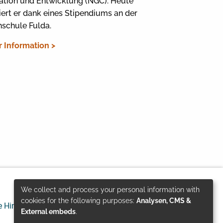
ation und Entwicklung (NGC). Heute
iert er dank eines Stipendiums an der
schule Fulda.
 Information >
We collect and process your personal information with
Use
cookies for the following purposes:
Analysen, CMS &
e Hinweise
Datenschutz
© GIZ 2024
External embeds
.