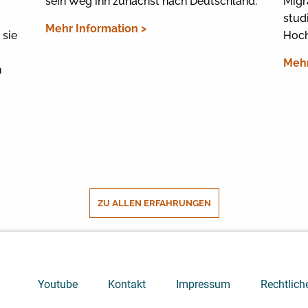
sein Weg ihn zunächst nach Deutschland.
Migr
stud
Mehr Information >
 sie
Hoch
Mehr
n
ZU ALLEN ERFAHRUNGEN
Youtube
Kontakt
Impressum
Rechtlich