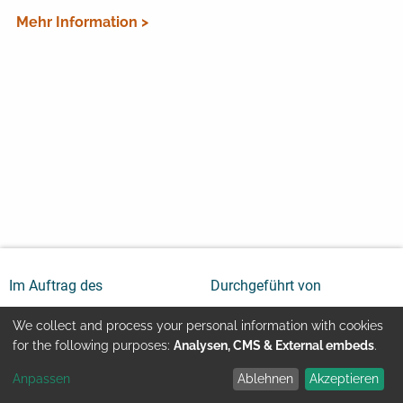
Mehr Information >
Im Auftrag des
Durchgeführt von
We collect and process your personal information with cookies
Use
for the following purposes:
Analysen, CMS & External embeds
.
Anpassen
Ablehnen
Akzeptieren
of
Youtube
Kontakt
Impressum