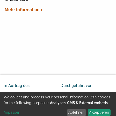
Mehr Information >
Im Auftrag des
Durchgeführt von
We collect and process your personal information with cookies
Use
for the following purposes:
Analysen, CMS & External embeds
.
Anpassen
Ablehnen
Akzeptieren
of