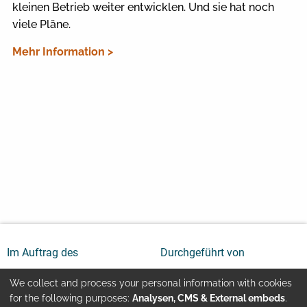
kleinen Betrieb weiter entwicklen. Und sie hat noch
viele Pläne.
Mehr Information >
Im Auftrag des
Durchgeführt von
We collect and process your personal information with cookies
Use
for the following purposes:
Analysen, CMS & External embeds
.