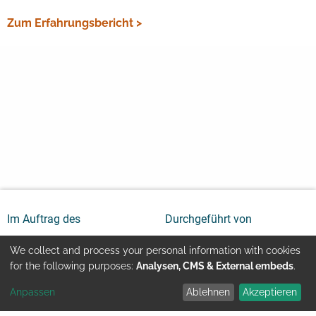
Zum Erfahrungsbericht >
Im Auftrag des
Durchgeführt von
We collect and process your personal information with cookies
Use
for the following purposes:
Analysen, CMS & External embeds
.
Anpassen
Ablehnen
Akzeptieren
of
Youtube
Kontakt
Impressum